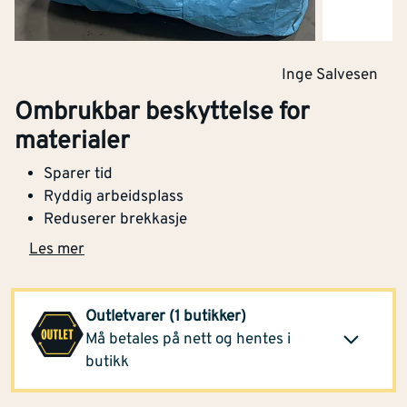
Inge Salvesen
Ombrukbar beskyttelse for
materialer
Sparer tid
Ryddig arbeidsplass
Reduserer brekkasje
Les mer
Optimera Proffsenter
1 065,-
Kristiansand
(16 stk)
Outletvarer (1 butikker)
Klikk og hent
Opprinnelig pris
Må betales på nett og hentes i
1 799,-
butikk