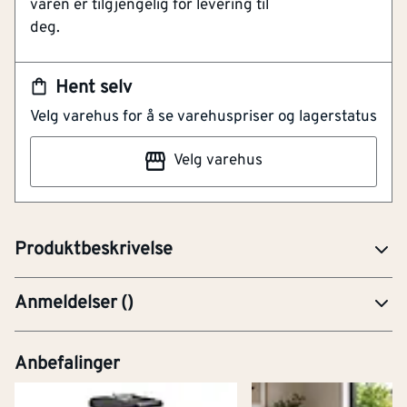
varen er tilgjengelig for levering til
Sparer tid
deg.
Ryddig arbeidsplass
Reduserer brekkasje
Sparer miljøet
Hent selv
Beskytter bedre
Velg varehus for å se varehuspriser og lagerstatus
Formsydd, solid og vanntett trekk for tildekking og
Velg varehus
beskyttelse av materialer. Beregnet for pakker med
feks reisverk. Trekket har lufting i begge ender og
stramming med strikk i bunnen.
Produktbeskrivelse
Anmeldelser
(
)
Anbefalinger