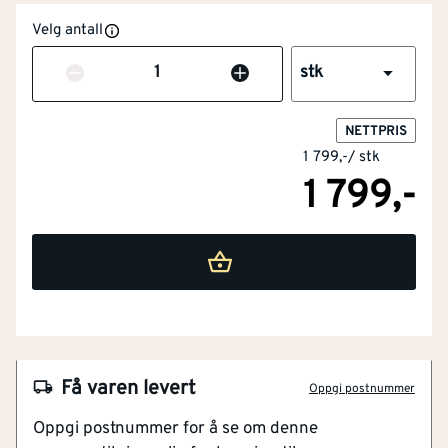
Velg antall
Antall
stk
NETTPRIS
1 799,-
/
stk
1 799,-
NOBB
60653106
Få varen levert
Oppgi postnummer
Artikkelnummer
101502057
Oppgi postnummer for å se om denne