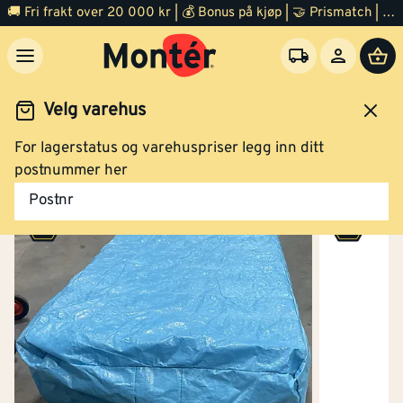
🚚 Fri frakt over 20 000 kr | 💰 Bonus på kjøp | 🤝 Prismatch | ⭐ 100% fornøyd garanti | 🏪 140 byggevarehus
Velg varehus
For lagerstatus og varehuspriser legg inn ditt
Outlet diverse
postnummer her
Postnr