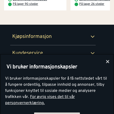
Prismatch
På lager 90 steder
På lager 26 steder
Netthandel
Medlemsavtaler
100% fornøydgaranti
Retur- og angrerettsskjema
Montér Bedrift
Ledige stillinger
Kjøpsinformasjon
Retur av EE-avfall
Personvern
Kundeservice
Våre kjøkkensentre
Vi bruker informasjonskapsler
Montér
Vi bruker informasjonskapsler for å få nettstedet vårt til
å fungere ordentlig, tilpasse innhold og annonser, tilby
funksjoner knyttet til sosiale medier og analysere
trafikken vår.
For øvrig vises det til vår
personvernerklæring.