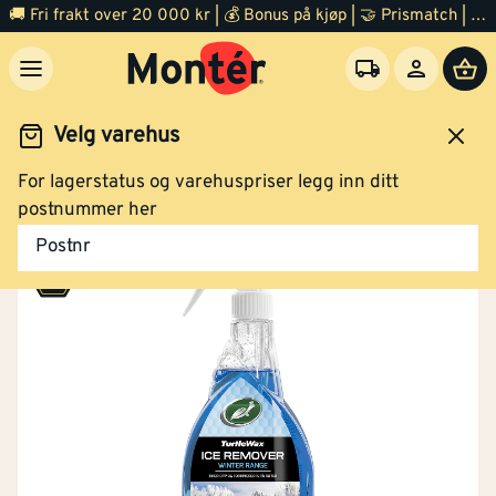
🚚 Fri frakt over 20 000 kr | 💰 Bonus på kjøp | 🤝 Prismatch | ⭐ 100% fornøyd garanti | 🏪 140 byggevarehus
Velg varehus
For lagerstatus og varehuspriser legg inn ditt
Outlet diverse
postnummer her
Postnr