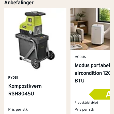
Anbefalinger
MODUS
Modus portabel
aircondition 120
RYOBI
BTU
Kompostkvern
RSH3045U
Kontakt oss
Om Montér
Produktdatablad
Pris per stk
Pris per stk
Kjøpsbetingelser
Tjenester