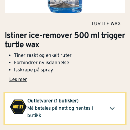
TURTLE WAX
Istiner ice-remover 500 ml trigger
turtle wax
Tiner raskt og enkelt ruter
Forhindrer ny isdannelse
Isskrape på spray
Les mer
Montér Karmøy
41,20
Outletvarer (1 butikker)
(31 stk)
Klikk og hent
Må betales på nett og hentes i
Opprinnelig pris
95,90
butikk