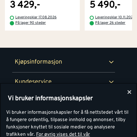
Byggevarehus og åpningstider
3 429,-
5 490,-
Betaling
Montér Klubb
Leveringsklar 17.08.2026
Leveringsklar 10.11.2026
Prismatch
På lager 90 steder
På lager 26 steder
Netthandel
Medlemsavtaler
100% fornøydgaranti
Retur- og angrerettsskjema
Montér Bedrift
Ledige stillinger
Kjøpsinformasjon
Retur av EE-avfall
Personvern
Kundeservice
Våre kjøkkensentre
Vi bruker informasjonskapsler
Montér
Vi bruker informasjonskapsler for å få nettstedet vårt til
å fungere ordentlig, tilpasse innhold og annonser, tilby
funksjoner knyttet til sosiale medier og analysere
trafikken vår.
For øvrig vises det til vår