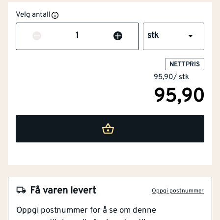
Velg antall
Antall
stk
NETTPRIS
95,90
/
stk
95,90
NOBB
40049215
Artikkelnummer
101238538
Tiner raskt og enkelt ruter
Forhindrer ny isdannelse
Få varen levert
Oppgi postnummer
Isskrape på spray
Oppgi postnummer for å se om denne
Kan også fjerne dugg på innsiden