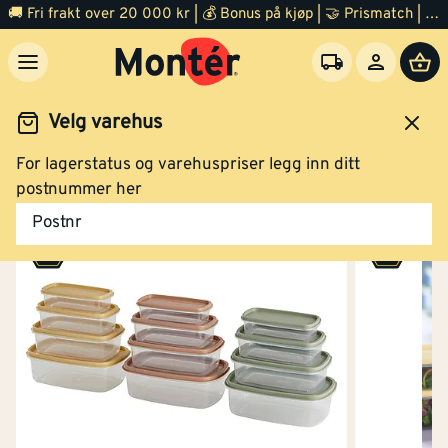
🚚 Fri frakt over 20 000 kr | 💰 Bonus på kjøp | 🤝 Prismatch | ⭐ 100% fornøyd garanti | 🏪 140 byggevarehus
Velg varehus
For lagerstatus og varehuspriser legg inn ditt
Outlet diverse
postnummer her
Postnr