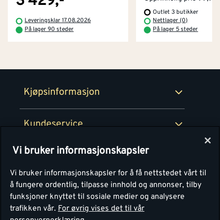
3 429,-
Outlet 3 butikker
Betaling
Montér Klubb
Leveringsklar 17.08.2026
Nettlager (0)
Prismatch
På lager 90 steder
På lager 5 steder
Netthandel
Medlemsavtaler
100% fornøydgaranti
Retur- og angrerettsskjema
Montér Bedrift
Ledige stillinger
Kjøpsinformasjon
Retur av EE-avfall
Personvern
Kundeservice
Våre kjøkkensentre
Vi bruker informasjonskapsler
Montér
Vi bruker informasjonskapsler for å få nettstedet vårt til
å fungere ordentlig, tilpasse innhold og annonser, tilby
funksjoner knyttet til sosiale medier og analysere
trafikken vår.
For øvrig vises det til vår