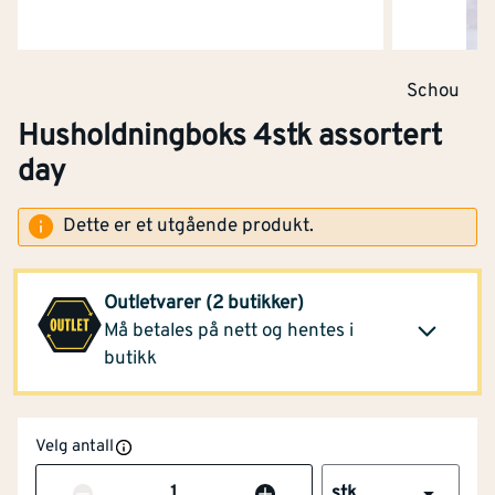
Schou
Husholdningboks 4stk assortert
day
Montér Brumunddal
31,70
(2 stk)
Klikk og hent
Dette er et utgående produkt.
Opprinnelig pris
62,90
Montér Stord
(1 stk)
31,70
Outletvarer (2 butikker)
Opprinnelig pris
62,90
Må betales på nett og hentes i
Klikk og hent
butikk
Velg antall
Antall
stk