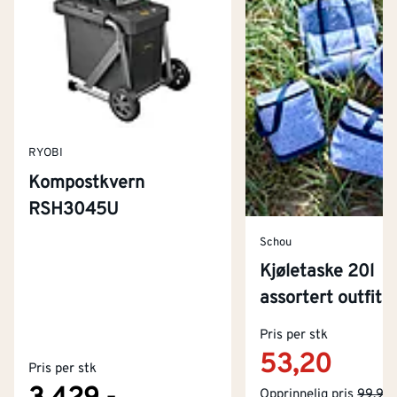
RYOBI
Kompostkvern
RSH3045U
Schou
Kjøletaske 20l
assortert outfit
Kontakt oss
Om Montér
Pris per stk
53,20
Pris per stk
Kjøpsbetingelser
Tjenester
Byggevarehus og åpningstider
Opprinnelig pris
99,90