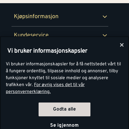
Retur- og angrerettsskjema
Montér Bedrift
Ledige stillinger
Kjøpsinformasjon
Retur av EE-avfall
Personvern
Kundeservice
Våre kjøkkensentre
Vi bruker informasjonskapsler
Montér
Vi bruker informasjonskapsler for å få nettstedet vårt til
å fungere ordentlig, tilpasse innhold og annonser, tilby
funksjoner knyttet til sosiale medier og analysere
trafikken vår.
For øvrig vises det til vår
personvernerklæring.
Godta alle
Se igjennom