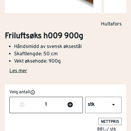
Hultafors
Friluftsøks h009 900g
Håndsmidd av svensk øksestål
Skaftlengde: 50 cm
Vekt øksehode: 900g
Les mer
Velg antall
Antall
stk
NETTPRIS
881,-
/
stk