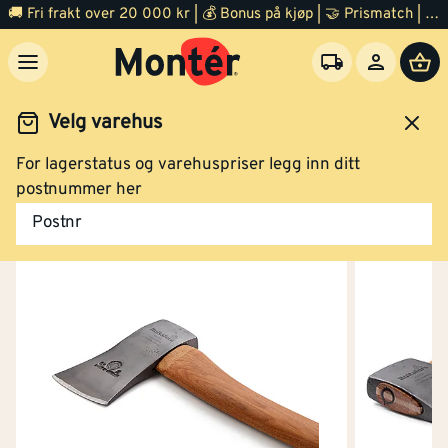
🚚 Fri frakt over 20 000 kr | 💰 Bonus på kjøp | 🤝 Prismatch | ⭐ 100% fornøyd garanti | 🏪 140 byggevarehus
Velg varehus
For lagerstatus og varehuspriser legg inn ditt
Outlet diverse
postnummer her
Postnr