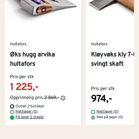
Hultafors
Hultafors
Øks hugg arvika
Kløyvøks kly 7-0
hultafors
svingt skaft
Kontakt oss
Pris per stk
Om Montér
1 225,-
Pris per stk
Kjøpsbetingelser
Tjenester
Byggevarehus og åpningstider
974,-
Opprinnelig pris
2 869,-
Outlet 2 butikker
Betaling
Montér Klubb
Nettlager (0)
Nettlager (0)
Prismatch
På lager 2 steder
Ikke på lager (0)
Netthandel
Medlemsavtaler
100% fornøydgaranti