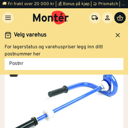
🚚 Fri frakt over 20 000 kr | 💰 Bonus på kjøp | 🤝 Prismatch | ⭐ 100% fornøyd garanti | 🏪 140 byggevarehus
Velg varehus
For lagerstatus og varehuspriser legg inn ditt
Outlet diverse
postnummer her
Postnr