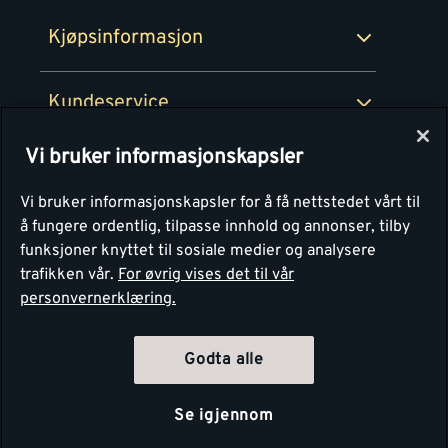
Montér Bedrift
Ledige stillinger
Kjøpsinformasjon
Retur av EE-avfall
Personvern
Kundeservice
Våre kjøkkensentre
Vi bruker informasjonskapsler
Montér
Vi bruker informasjonskapsler for å få nettstedet vårt til
å fungere ordentlig, tilpasse innhold og annonser, tilby
funksjoner knyttet til sosiale medier og analysere
trafikken vår.
For øvrig vises det til vår
personvernerklæring.
Godta alle
Se igjennom