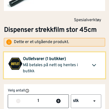
Spesialverktøy
Dispenser strekkfilm stor 45cm
Dette er et utgående produkt.
Optimera Helsfyr
1 065,-
(2 stk)
Outletvarer (1 butikker)
Klikk og hent
Opprinnelig pris
Må betales på nett og hentes i
2 139,-
butikk
Velg antall
Antall
stk