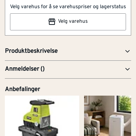
Velg varehus for å se varehuspriser og lagerstatus
NOBB
30678759
Velg varehus
Artikkelnummer
101156540
Dispenser strekkfilm stor 45cm .
Produktbeskrivelse
Anmeldelser
(
)
Anbefalinger