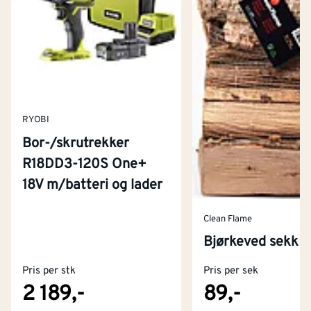
RYOBI
Bor-/skrutrekker
R18DD3-120S One+
18V m/batteri og lader
Clean Flame
Kontakt oss
Bjørkeved sekk 1
Om Montér
Pris per stk
Pris per sek
Kjøpsbetingelser
Tjenester
Byggevarehus og åpningstider
2 189,-
89,-