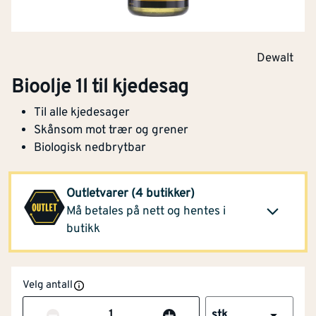
(5 stk)
Klikk og hent
Opprinnelig pris
799,-
Dewalt
Montér Randesund
296,-
Bioolje 1l til kjedesag
(4 stk)
Klikk og hent
Opprinnelig pris
799,-
Til alle kjedesager
Skånsom mot trær og grener
Montér Farsund
296,-
Biologisk nedbrytbar
(4 stk)
Klikk og hent
Opprinnelig pris
799,-
Outletvarer (4 butikker)
Må betales på nett og hentes i
Se alle butikker
butikk
Velg antall
Antall
stk