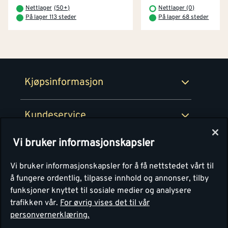
Betaling
Montér Klubb
Nettlager
(
50+
)
Nettlager (0)
Prismatch
På lager 113 steder
På lager 68 steder
Netthandel
Medlemsavtaler
100% fornøydgaranti
Retur- og angrerettsskjema
Montér Bedrift
Ledige stillinger
Kjøpsinformasjon
Retur av EE-avfall
Personvern
Kundeservice
Våre kjøkkensentre
Vi bruker informasjonskapsler
Montér
Vi bruker informasjonskapsler for å få nettstedet vårt til
å fungere ordentlig, tilpasse innhold og annonser, tilby
funksjoner knyttet til sosiale medier og analysere
trafikken vår.
For øvrig vises det til vår
personvernerklæring.