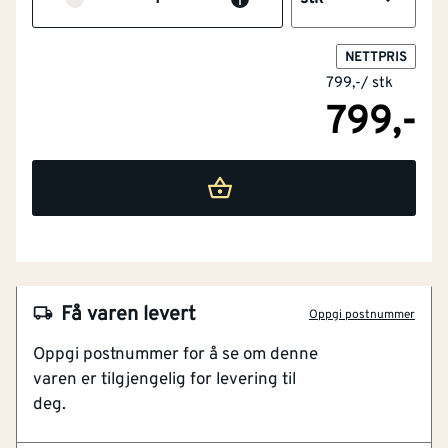
NETTPRIS
799,-
/
stk
799,-
Få varen levert
Oppgi postnummer
NOBB
52437560
Oppgi postnummer for å se om denne
varen er tilgjengelig for levering til
Artikkelnummer
101224971
deg.
Til alle kjedesager