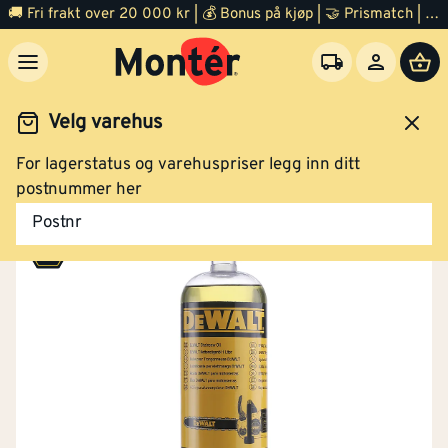
🚚 Fri frakt over 20 000 kr | 💰 Bonus på kjøp | 🤝 Prismatch | ⭐ 100% fornøyd garanti | 🏪 140 byggevarehus
Velg varehus
For lagerstatus og varehuspriser legg inn ditt
Outlet diverse
postnummer her
Postnr
Montér Brumunddal
296,-