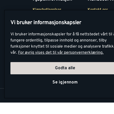
Kjøpsbetingelser
Kontakt oss
Betaling
Tjenester
Vi bruker informasjonskapsler
Netthandel
Montér Klubb
Vi bruker informasjonskapsler for å få nettstedet vårt til 
Retur- og
Medlemsavtale
fungere ordentlig, tilpasse innhold og annonser, tilby
angrerettsskjema
funksjoner knyttet til sosiale medier og analysere trafik
Montér Bedrift
vår.
For øvrig vises det til vår personvernerklæring.
Retur av EE-avf
Godta alle
Se igjennom
Copyright Montér 2026