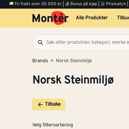
🚚 Fri frakt over 20 000 kr | 💰 Bonus på kjøp | 🤝 Prismatch
Alle Produkter
Tilbu
Brands
Norsk Steinmiljø
Norsk Steinmiljø
Tilbake
Velg filtersortering