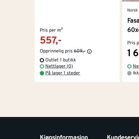
Norsk 
Fasa
60x
Pris per m²
557,-
Pris 
1 
Opprinnelig pris
609,-
Outlet 1 butikk
Nettlager (0)
Ne
På lager 1 steder
Ikk
Kjøpsinformasjon
Kundeservi