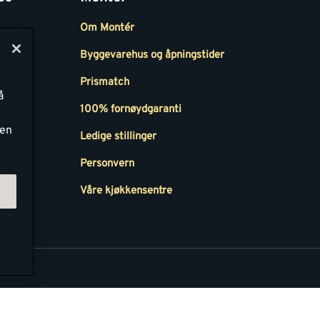
Om Montér
Byggevarehus og åpningstider
Prismatch
å
r
100% fornøydgaranti
ken
Ledige stillinger
all
Personvern
Våre kjøkkensentre