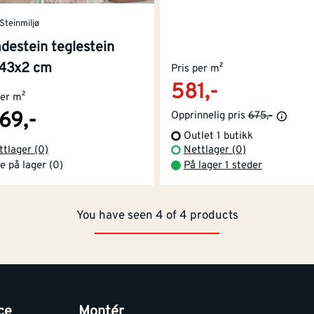
Steinmiljø
destein teglestein
43x2 cm
Pris per m²
581,-
per m²
669,-
Opprinnelig pris
675,-
Outlet 1 butikk
ttlager (0)
Nettlager (0)
e på lager (0)
På lager 1 steder
You have seen 4 of 4 products
ce
Montér