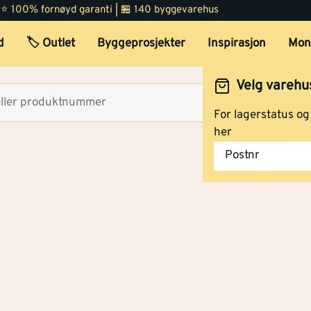
 | ⭐ 100% fornøyd garanti | 🏪 140 byggevarehus
d
🏷️ Outlet
Byggeprosjekter
Inspirasjon
Mon
Velg varehu
Velg lag
For lagerstatus o
her
Postnr