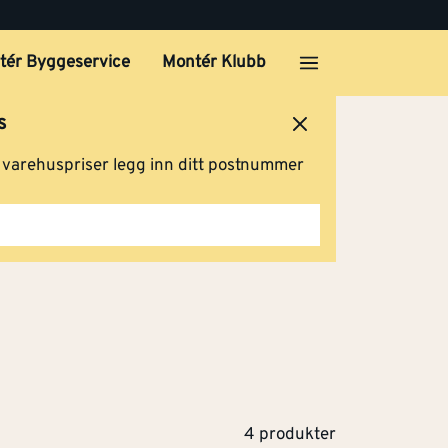
tér Byggeservice
Montér Klubb
s
ersted
Logg inn
Handlevogn
g varehuspriser legg inn ditt postnummer
4 produkter