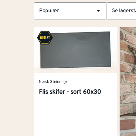
Populær
Se lagerst
Velg
filtersortering
Norsk Steinmiljø
Flis skifer - sort 60x30