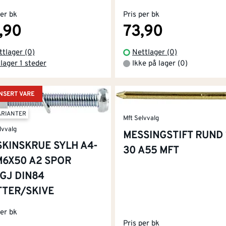
per bk
Pris per bk
,90
73,90
ttlager (0)
Nettlager (0)
lager 1 steder
Ikke på lager (0)
SERT VARE
ARIANTER
Mft Selvvalg
lvvalg
MESSINGSTIFT RUND 
KINSKRUE SYLH A4-
30 A55 MFT
M6X50 A2 SPOR
GJ DIN84
TER/SKIVE
per bk
Pris per bk