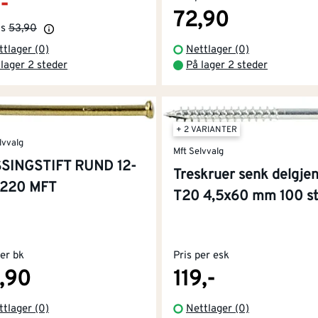
-
72,90
is
53,90
ttlager (0)
Nettlager (0)
 lager 2 steder
På lager 2 steder
+ 2 VARIANTER
lvvalg
Mft Selvvalg
SINGSTIFT RUND 12-
Treskruer senk delgje
A220 MFT
T20 4,5x60 mm 100 s
per bk
Pris per esk
,90
119,-
ttlager (0)
Nettlager (0)