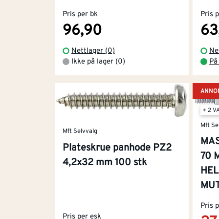
Pris per bk
Pris 
96,90
63
Nettlager (0)
Ne
Ikke på lager (0)
På 
ANNON
+ 2 V
Mft Se
Mft Selvvalg
MAS
Plateskrue panhode PZ2
70 
4,2x32 mm 100 stk
HEL
MUT
Pris 
Pris per esk