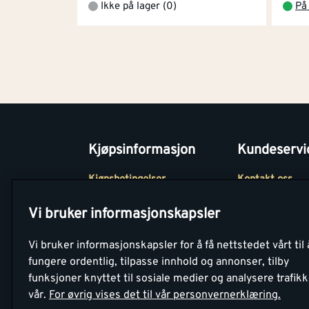
Ikke på lager (0)
På 
Kjøpsinformasjon
Kundeservi
Kjøpsbetingelser
Kontakt oss
Betaling
Tjenester
Vi bruker informasjonskapsler
Netthandel
Montér Klubb
Vi bruker informasjonskapsler for å få nettstedet vårt til 
Retur- og
Medlemsavtale
fungere ordentlig, tilpasse innhold og annonser, tilby
angrerettsskjema
funksjoner knyttet til sosiale medier og analysere trafik
Montér Bedrift
vår.
For øvrig vises det til vår personvernerklæring.