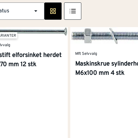
atus
ARIANTER
lvvalg
Mft Selvvalg
tift elforsinket herdet
Maskinskrue sylinderh
x70 mm 12 stk
M6x100 mm 4 stk