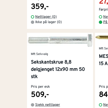
27,
359,-
Førpr
Nettlager (0)
Ne
Ikke på lager (0)
På
Mft Se
Mft Selvvalg
MES
Sekskantskrue 8,8
15 
delgjenget 12x90 mm 50
stk
Pris per esk
Pris 
509,-
84
Sjekk nettlager
Ne