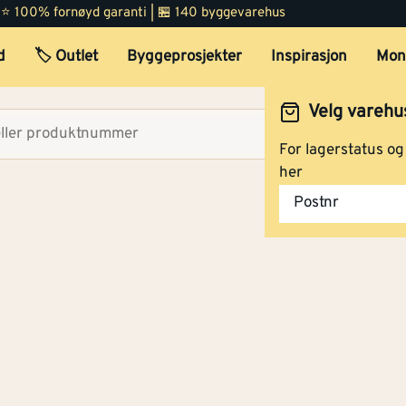
 | ⭐ 100% fornøyd garanti | 🏪 140 byggevarehus
d
🏷️ Outlet
Byggeprosjekter
Inspirasjon
Mon
Velg varehu
Velg lag
For lagerstatus o
her
Postnr