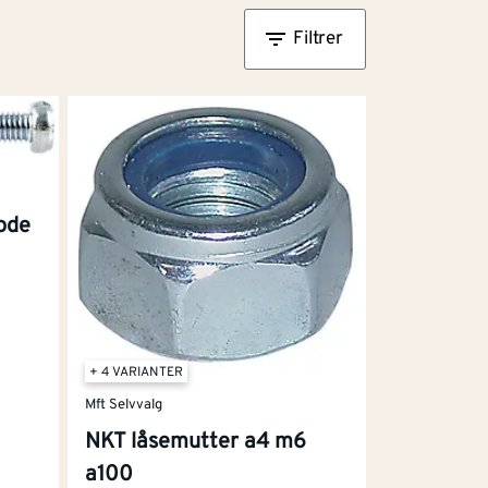
Filtrer
ode
+ 4 VARIANTER
Mft Selvvalg
NKT låsemutter a4 m6
a100