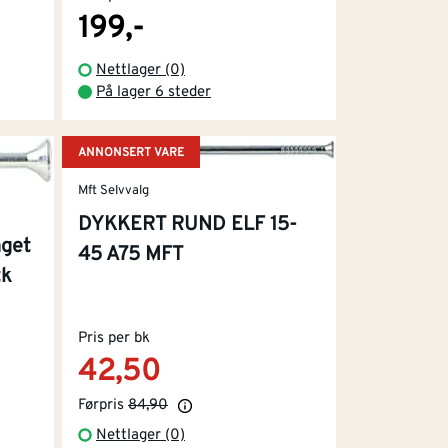
199,-
Nettlager (0)
På lager 6 steder
ANNONSERT VARE
Mft Selvvalg
DYKKERT RUND ELF 15-
nget
45 A75 MFT
tk
Pris per bk
42,50
Førpris
84,90
Nettlager (0)