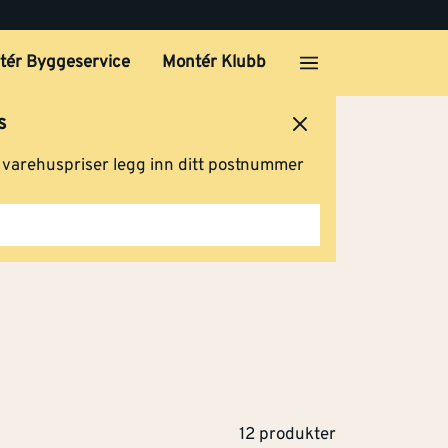
tér Byggeservice
Montér Klubb
s
ersted
Logg inn
Handlevogn
g varehuspriser legg inn ditt postnummer
12 produkter