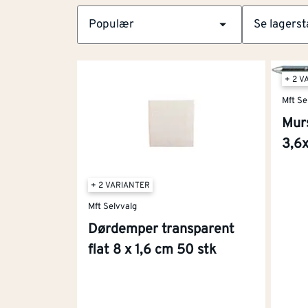
Populær
Se lagerst
Velg
+ 2 V
filtersortering
Mft Se
Murs
3,6
+ 2 VARIANTER
Mft Selvvalg
Dørdemper transparent
flat 8 x 1,6 cm 50 stk