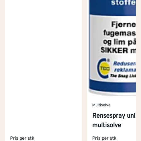
Multisolve
Rensespray unik
Kontakt oss
multisolve
Om Montér
Pris per stk
Pris per stk
Kjøpsbetingelser