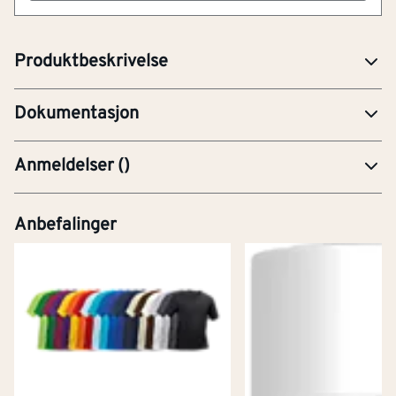
H412 - Skadelig, med langtidsvirkning, for
liv i vann.
Produktbeskrivelse
SDS 3M Sitrusrens Norge 20092024.pdf
Dokumentasjon
Anmeldelser
(
)
Anbefalinger