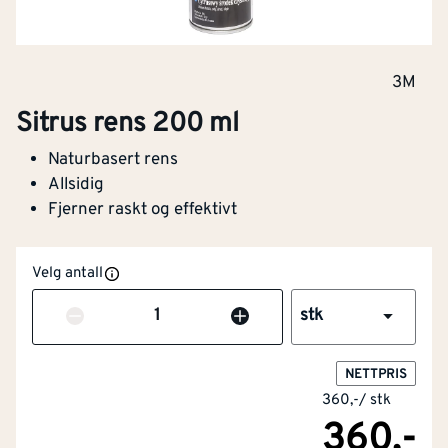
3M
Sitrus rens 200 ml
Naturbasert rens
Allsidig
Fjerner raskt og effektivt
Velg antall
Antall
stk
NOBB
30486294
Artikkelnummer
101119999
NETTPRIS
360,-
/
stk
Naturbasert rens
360,-
Allsidig