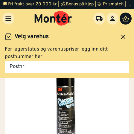
🚚 Fri frakt over 20 000 kr | 💰 Bonus på kjøp | 🤝 Prismatch | ⭐ 100% fornøyd garanti | 🏪 140 byggevarehus
Velg varehus
For lagerstatus og varehuspriser legg inn ditt
ling
Malingsfjerner og tilbehør
Vask og rensemidler
postnummer her
Postnr