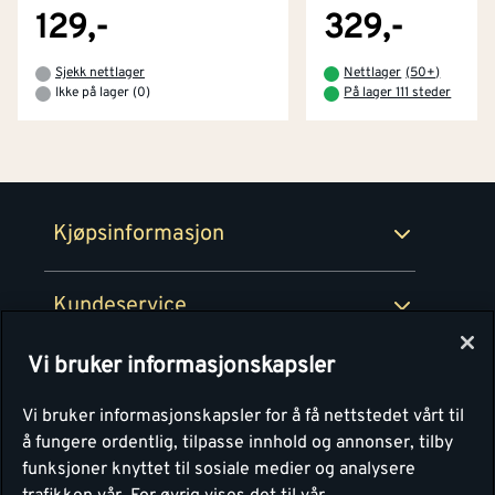
Tjenester
Byggevarehus og åpningstider
129,-
329,-
Betaling
Montér Klubb
Sjekk nettlager
Nettlager
(
50+
)
Prismatch
Ikke på lager (0)
På lager 111 steder
Netthandel
Medlemsavtaler
100% fornøydgaranti
Retur- og angrerettsskjema
Montér Bedrift
Ledige stillinger
Kjøpsinformasjon
Retur av EE-avfall
Personvern
Kundeservice
Våre kjøkkensentre
Vi bruker informasjonskapsler
Montér
Vi bruker informasjonskapsler for å få nettstedet vårt til
å fungere ordentlig, tilpasse innhold og annonser, tilby
funksjoner knyttet til sosiale medier og analysere