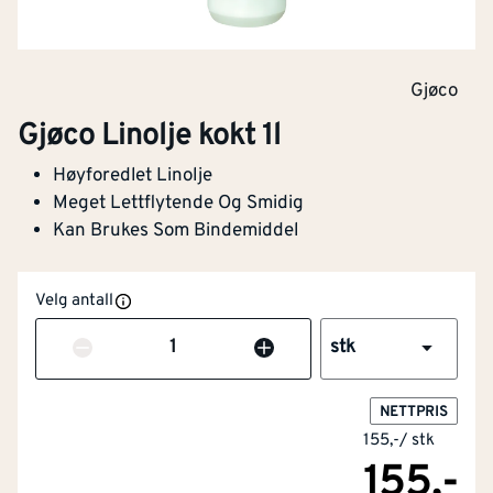
Gjøco
Gjøco Linolje kokt 1l
Høyforedlet Linolje
Meget Lettflytende Og Smidig
Kan Brukes Som Bindemiddel
Velg antall
Antall
stk
NETTPRIS
155,-
/
stk
155,-