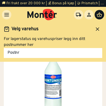
🚚 Fri frakt over 20 000 kr | 💰 Bonus på kjøp | 🤝 Prismatch | ⭐ 100% fornøyd garanti | 🏪 140 byggevarehus
Velg varehus
For lagerstatus og varehuspriser legg inn ditt
Maling
Malingsfjerner og tilbehør
Malingsfjerner
postnummer her
Postnr