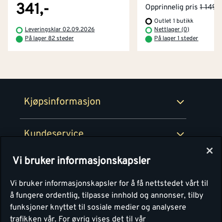
Byggevarehus og åpningstider
341,-
Opprinnelig pris
1 149,-
Outlet 1 butikk
Betaling
Montér Klubb
Leveringsklar 02.09.2026
Nettlager (0)
Prismatch
På lager 82 steder
På lager 1 steder
Netthandel
Medlemsavtaler
100% fornøydgaranti
Retur- og angrerettsskjema
Montér Bedrift
Ledige stillinger
Kjøpsinformasjon
Retur av EE-avfall
Personvern
Kundeservice
Våre kjøkkensentre
Vi bruker informasjonskapsler
Montér
Vi bruker informasjonskapsler for å få nettstedet vårt til
å fungere ordentlig, tilpasse innhold og annonser, tilby
funksjoner knyttet til sosiale medier og analysere
trafikken vår.
For øvrig vises det til vår