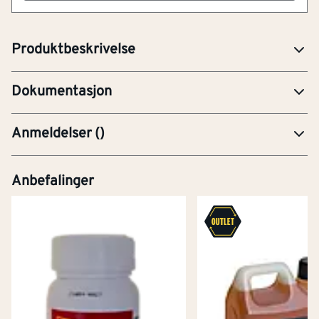
som bindemiddell. Tynner White Spirit/ Ren Terpentin.
Lys gylden.
Kokt Linolje_SDS.pdf
Produktbeskrivelse
Mat 02 Kokt Linolje.pdf
Dokumentasjon
Anmeldelser
(
)
Anbefalinger