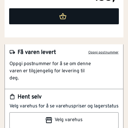
Få varen levert
Oppgi postnummer
NOBB
40835472
Oppgi postnummer for å se om denne
varen er tilgjengelig for levering til
Artikkelnummer
101207394
deg.
Høyforedlet Linolje
Meget Lettflytende Og Smidig
Hent selv
Kan Brukes Som Bindemiddel
Velg varehus for å se varehuspriser og lagerstatus
Høyforedlet linolje tilsatt sikkativer, som gir harde
Velg varehus
overflater. Er meget lettflytende og smidig. Kan brukes