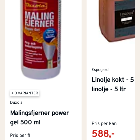
Espegard
Linolje kokt - 5 l
linolje - 5 ltr
+ 3 VARIANTER
Duxola
Malingsfjerner power
Kontakt oss
gel 500 ml
Om Montér
Pris per kan
588,-
Pris per fl
Kjøpsbetingelser
Tjenester