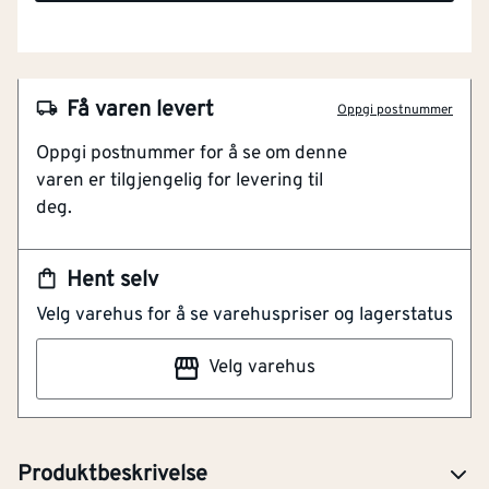
Få varen levert
Oppgi postnummer
Oppgi postnummer for å se om denne
varen er tilgjengelig for levering til
NOBB
23019201
deg.
Artikkelnummer
101306972
Hent selv
Tannsp m/trehåndt t 10mm. Denne tannsparkelen har
Velg varehus for å se varehuspriser og lagerstatus
en bredde på 280 mm og tanning på 10 mm, og
kommer med et klassisk trehåndtak for godt grep og
Velg varehus
kontroll. Ideell for påføring av lim ved legging av større
fliser som krever god limtykkelse og kontakt med
underlaget.
Produktbeskrivelse