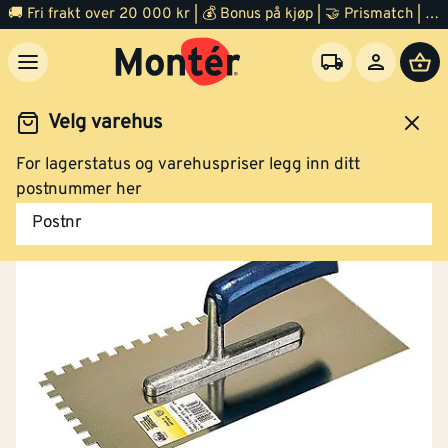
🚚 Fri frakt over 20 000 kr | 💰 Bonus på kjøp | 🤝 Prismatch | ⭐ 100% fornøyd garanti | 🏪 140 byggevarehus
Velg varehus
For lagerstatus og varehuspriser legg inn ditt
Maling
Maleutstyr
Tilbehør
postnummer her
Postnr