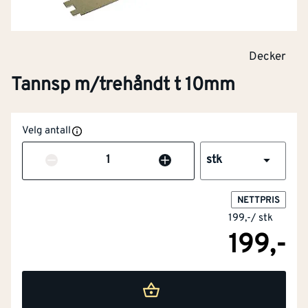
Decker
Tannsp m/trehåndt t 10mm
Velg antall
Antall
stk
NETTPRIS
199,-
/
stk
199,-