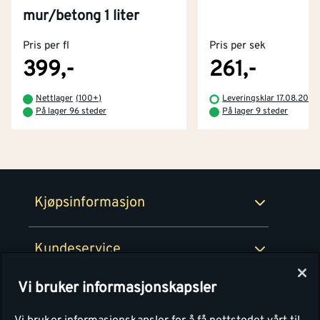
Kontakt oss
mur/betong 1 liter
Om Montér
Pris per fl
Pris per sek
Kjøpsbetingelser
Tjenester
Byggevarehus og åpningstider
399,-
261,-
Betaling
Montér Klubb
Nettlager
(
100+
)
Leveringsklar 17.08.2026
Prismatch
På lager 96 steder
På lager 9 steder
Netthandel
Medlemsavtaler
100% fornøydgaranti
Retur- og angrerettsskjema
Montér Bedrift
Ledige stillinger
Kjøpsinformasjon
Retur av EE-avfall
Personvern
Kundeservice
Våre kjøkkensentre
Vi bruker informasjonskapsler
Montér