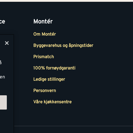
ce
Montér
Om Montér
Byggevarehus og åpningstider
Prismatch
å
r
100% fornøydgaranti
ken
Ledige stillinger
all
Personvern
Våre kjøkkensentre