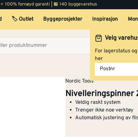
 | ⭐ 100% fornøyd garanti | 🏪 140 byggevarehus
d
🏷️ Outlet
Byggeprosjekter
Inspirasjon
Mon
Velg varehu
Velg lag
For lagerstatus o
her
Postnr
Nordic Tools
Nivelleringspinner
Veldig raskt system
Trenger ikke noe verktøy
Automatisk justering av fl