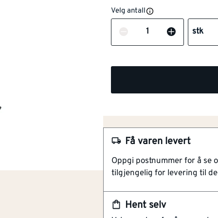
Velg antall
Antall
stk
NOBB
60064025
Artikkelnummer
101408397
Veldig raskt system
Trenger ikke noe verktøy
Få varen levert
Automatisk justering av fl
Oppgi postnummer for å se 
Nivelleringspinner 2mm pk a 250
tilgjengelig for levering til de
systemet som ikke trenger noe 
storformatflis. Fordeler med L
Hent selv
verktøy. Rask posisjonering ut