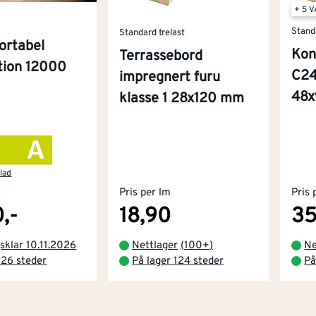
+ 5 
Stand
Standard trelast
ortabel
Kon
Terrassebord
ition 12000
C24
impregnert furu
48
klasse 1 28x120 mm
lad
k
Pris per lm
Pris 
,-
18,90
35
sklar 10.11.2026
Nettlager
(
100+
)
Ne
 26 steder
På lager 124 steder
På