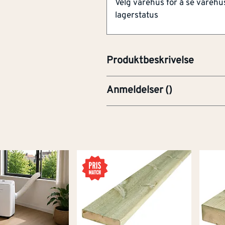
Velg varehus for å se varehu
flisunderlaget. Redusert inst
lagerstatus
andre systemer. Enkel justerin
flisene riktig nivellert. Passer
med standard fliskryss for fug
Produktbeskrivelse
Anmeldelser
(
)