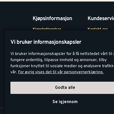
Kjøpsinformasjon
Kundeservi
Kjøpsbetingelser
Kontakt oss
Betaling
Tjenester
Vi bruker informasjonskapsler
Netthandel
Montér Klubb
Vi bruker informasjonskapsler for å få nettstedet vårt til 
Retur- og
Medlemsavtale
fungere ordentlig, tilpasse innhold og annonser, tilby
angrerettsskjema
funksjoner knyttet til sosiale medier og analysere trafik
Montér Bedrift
vår.
For øvrig vises det til vår personvernerklæring.
Retur av EE-avf
Godta alle
Se igjennom