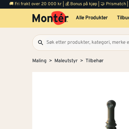
🚚 Fri frakt over 20 000 kr | 💰 Bonus på kjøp | 🤝 Prismatch
Alle Produkter
Tilbu
Maling
Maleutstyr
Tilbehør