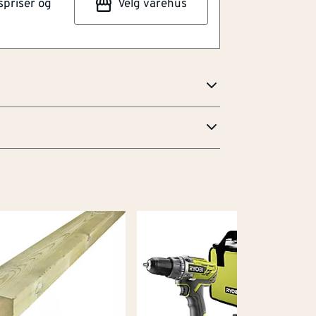
spriser og
Velg varehus
allasjonstid med 50% sammenlignet med
g med rotasjon på noen få grader for å
 flistykkelser fra 3,5- 20 mm. Kompatibelt
er som er større enn 3 mm.