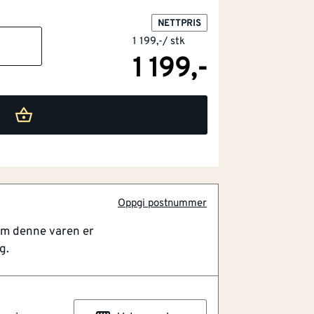
NETTPRIS
1 199,-
/
stk
1 199,-
Oppgi postnummer
isunderlaget
om denne varen er
 stk leveltec. Det første skru og klikk
g.
ekstra verktøy. Perfekt system for
eveltec systemet: Trenger ikke noe
en skruing. Automatisk justering av