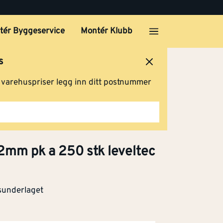
tér Byggeservice
Montér Klubb
s
ersted
Logg inn
Handlevogn
g varehuspriser legg inn ditt postnummer
 2mm pk a 250 stk leveltec
isunderlaget