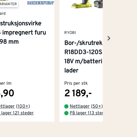
VARIANTER
ard
struksjonsvirke
 impregnert furu
RYOBI
x98 mm
Bor-/skrutrekker
R18DD3-120S One+
18V m/batteri og
lader
per lm
Pris per stk
,90
2 189,-
ttlager
(
100+
)
Nettlager
(
50+
)
 lager 121 steder
På lager 113 steder