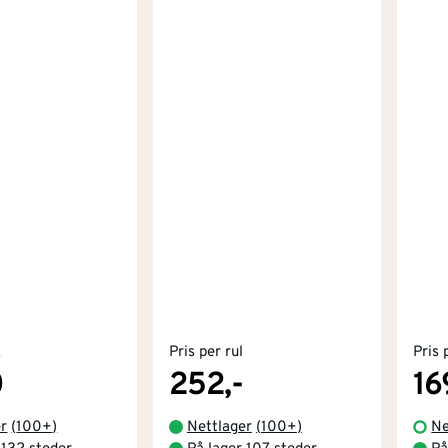
k
Pris per rul
Pris 
0
252,-
16
er
(
100+
)
Nettlager
(
100+
)
Ne