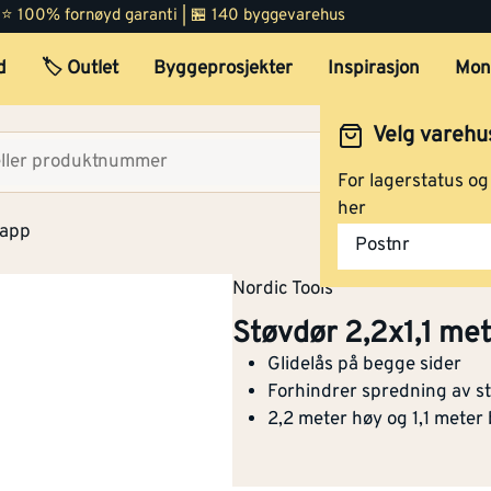
 | ⭐ 100% fornøyd garanti | 🏪 140 byggevarehus
d
🏷️ Outlet
Byggeprosjekter
Inspirasjon
Mon
Velg varehu
Velg lag
For lagerstatus o
her
papp
Postnr
Nordic Tools
Støvdør 2,2x1,1 me
Glidelås på begge sider
Forhindrer spredning av s
2,2 meter høy og 1,1 meter