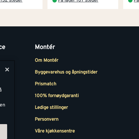
 132 steder
På lager 107 steder
På
ce
Montér
Om Montér
Byggevarehus og åpningstider
Prismatch
å
r
100% fornøydgaranti
ken
Ledige stillinger
all
Personvern
Våre kjøkkensentre