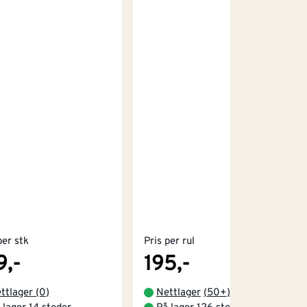
per stk
Pris per rul
9,-
195,-
ttlager (0)
Nettlager
(
50+
)