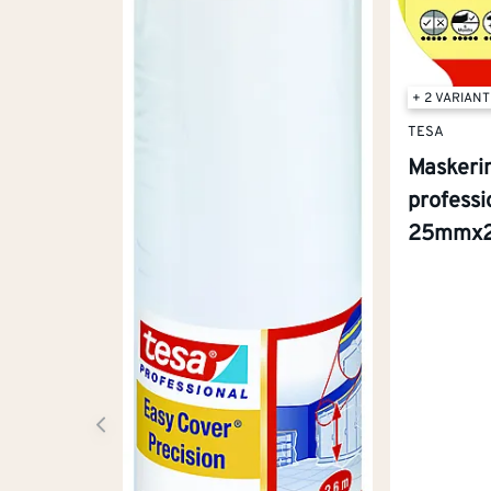
+ 2 VARIAN
TESA
Maskeri
professi
25mmx2