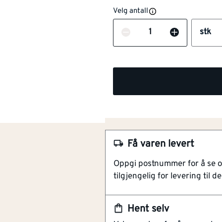
Velg antall
Antall
stk
Få varen levert
NOBB
45452154
Oppgi postnummer for å se 
tilgjengelig for levering til de
Artikkelnummer
101208381
Glidelås på begge sider
Hent selv
Forhindrer spredning av s