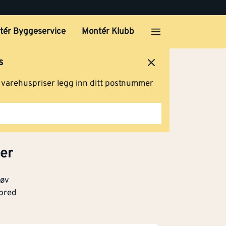
tér Byggeservice
Montér Klubb
s
ersted
Logg inn
Handlevogn
g varehuspriser legg inn ditt postnummer
ter
tøv
 bred