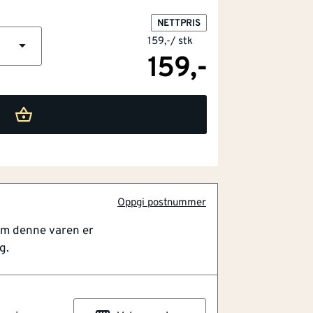
NETTPRIS
159,-
/
stk
159,-
Oppgi postnummer
om denne varen er
g.
tøv