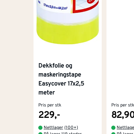
Dekkfolie og
maskeringstape
Easycover 17x2,5
meter
Pris per stk
Pris per st
229,-
82,9
Nettlager
(
100+
)
Nettlag