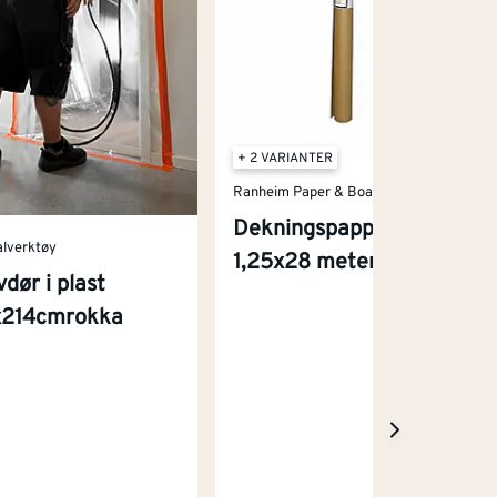
+ 2 VARIANTER
Ranheim Paper & Board
Dekningspapp gulv
alverktøy
1,25x28 meter 35 m2
vdør i plast
x214cmrokka