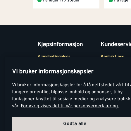
På lager 119 steder
På lager
Kjøpsinformasjon
Kundeservi
Kjøpsbetingelser
Kontakt oss
Betaling
Tjenester
Vi bruker informasjonskapsler
Netthandel
Montér Klubb
Vi bruker informasjonskapsler for å få nettstedet vårt til 
Retur- og
Medlemsavtale
fungere ordentlig, tilpasse innhold og annonser, tilby
angrerettsskjema
funksjoner knyttet til sosiale medier og analysere trafik
Montér Bedrift
vår.
For øvrig vises det til vår personvernerklæring.
Retur av EE-avf
Godta alle