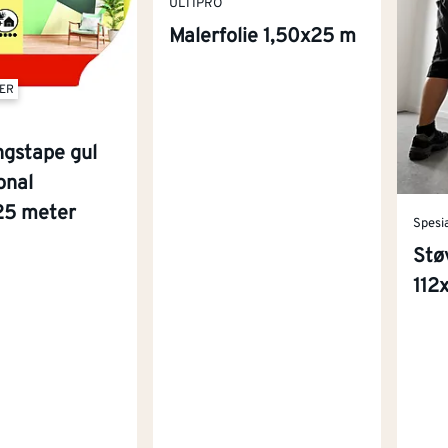
ULTIPRO
Malerfolie 1,50x25 m
TER
ngstape gul
onal
5 meter
Spesi
Stø
112