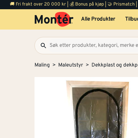
🚚 Fri frakt over 20 000 kr | 💰 Bonus på kjøp | 🤝 Prismatch
Alle Produkter
Tilbu
Maling
Maleutstyr
Dekkplast og dekk