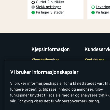
Outlet 2 butikker
Sjekk nettlager
Levering
På lager 3 steder
På lager
Kjøpsinformasjon
Kundeservi
Kjøpsbetingelser
Kontakt oss
Betaling
Tjenester
Vi bruker informasjonskapsler
Netthandel
Montér Klubb
Vi bruker informasjonskapsler for å få nettstedet vårt til 
Retur- og
Medlemsavtale
fungere ordentlig, tilpasse innhold og annonser, tilby
angrerettsskjema
funksjoner knyttet til sosiale medier og analysere trafik
Montér Bedrift
vår.
For øvrig vises det til vår personvernerklæring.
Retur av EE-avf