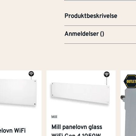
Artikkelnummer
101308072
Produktbeskrivelse
Anmeldelser
(
)
Mill
Mill panelovn glass
elovn WiFi