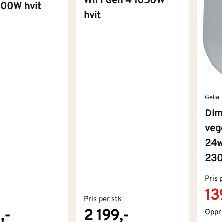
WiFi Gen 4 1050W
300W hvit
hvit
Gelia
Dim
veg
24w
23
Pris 
13
k
Pris per stk
,-
2 199,-
Oppri