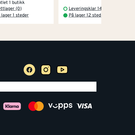
tlet 1 butikk
ttlager (0)
Leveringsklar 14.08.2026
 lager 1 steder
På lager 12 steder