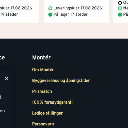
Ou
sklar 17.08.2026
Leveringsklar 17.08.2026
Ne
 19 steder
På lager 17 steder
På
ce
Montér
Om Montér
Byggevarehus og åpningstider
Prismatch
å
r
100% fornøydgaranti
ken
Ledige stillinger
all
Personvern