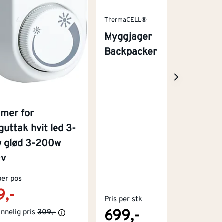
ThermaCELL®
Myggjager
Backpacker
mer for
guttak hvit led 3-
 glød 3-200w
0v
per pos
9,-
Pris per stk
699,-
nnelig pris
309,-