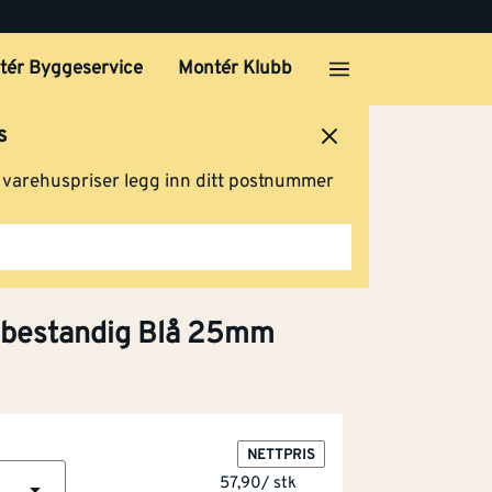
tér Byggeservice
Montér Klubb
s
ersted
Logg inn
Handlevogn
g varehuspriser legg inn ditt postnummer
 bestandig Blå 25mm
NETTPRIS
57,90
/
stk