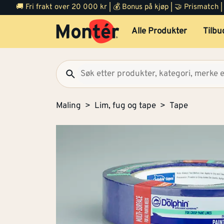
🚚 Fri frakt over 20 000 kr | 💰 Bonus på kjøp | 🤝 Prismatch
Alle Produkter
Tilbu
Maling
Lim, fug og tape
Tape