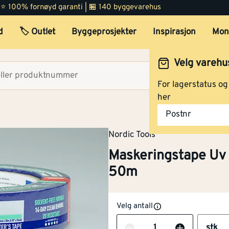
 | ⭐ 100% fornøyd garanti | 🏪 140 byggevarehus
d
🏷️ Outlet
Byggeprosjekter
Inspirasjon
Mon
Velg varehu
Velg lag
For lagerstatus o
her
Postnr
Nordic Tools
Maskeringstape Uv
50m
Velg antall
Antall
stk