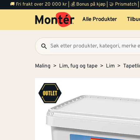
🚚 Fri frakt over 20 000 kr | 💰 Bonus på kjøp | 🤝 Prismatch
Alle Produkter
Tilbu
Maling
Lim, fug og tape
Lim
Tapetl