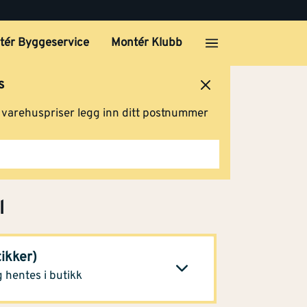
tér Byggeservice
Montér Klubb
s
ersted
Logg inn
Handlevogn
g varehuspriser legg inn ditt postnummer
l
 spa)
593,-
tikker)
Klikk og hent
 hentes i butikk