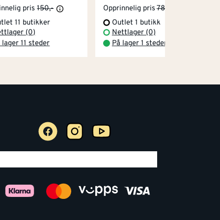
nnelig pris
150,-
Opprinnelig pris
78,80
tlet 11 butikker
Outlet 1 butikk
ttlager (0)
Nettlager (0)
 lager 11 steder
På lager 1 steder