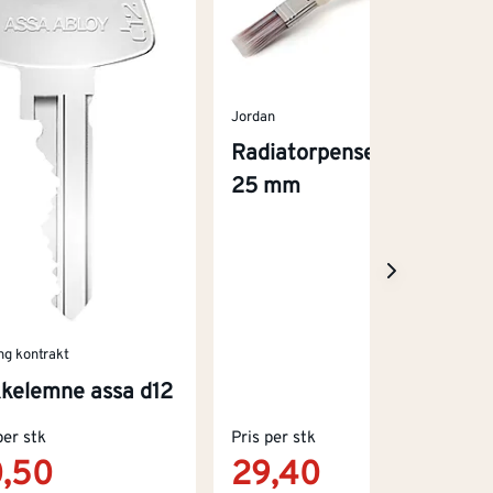
Jordan
Radiatorpensel stabil
25 mm
ng kontrakt
kelemne assa d12
per stk
Pris per stk
,50
29,40