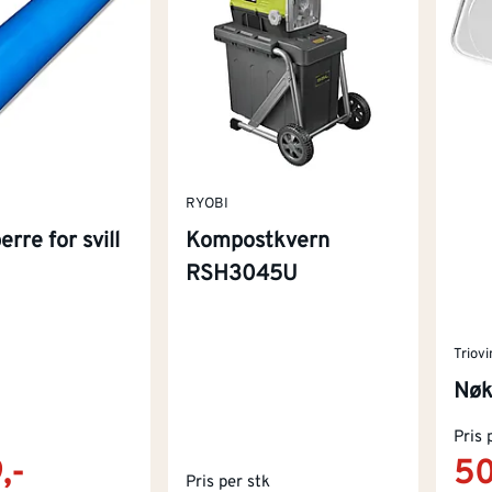
RYOBI
rre for svill
Kompostkvern
RSH3045U
Triovi
Nøk
Pris 
,-
50
Pris per stk