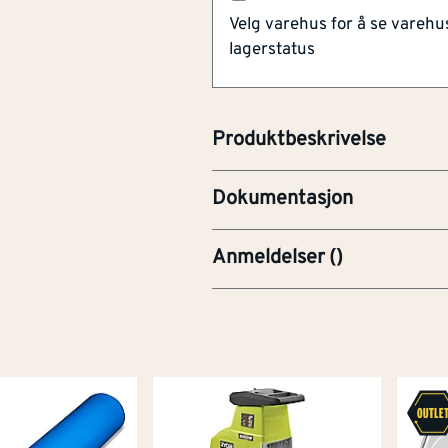
Velg varehus for å se varehu
Artikkelnummer
101145669
lagerstatus
Jotun lim våtrom 15l. Et vanntyn
vinyltapeter i våtrom.
Produktbeskrivelse
24863835_286_1815df280
Dokumentasjon
Anmeldelser
(
)