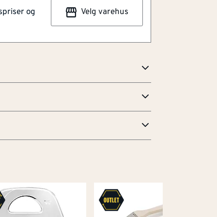
spriser og
Velg varehus
net lim for glassfiberstrie, cellulose og
4f8069a0751e69e6b481777.pdf