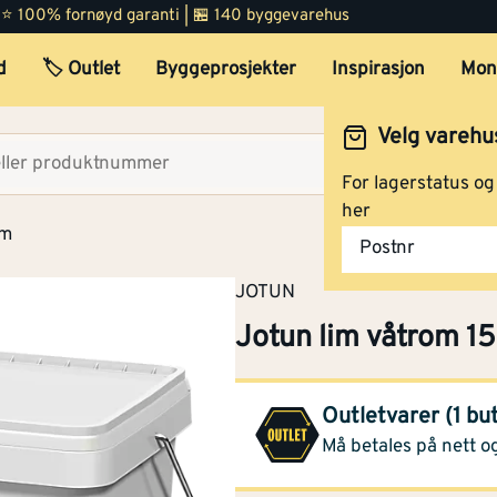
 | ⭐ 100% fornøyd garanti | 🏪 140 byggevarehus
d
🏷️ Outlet
Byggeprosjekter
Inspirasjon
Mon
Velg varehu
Velg lag
For lagerstatus o
her
im
Postnr
JOTUN
Jotun lim våtrom 15
Montér Tvedestrand
(1
Outletvarer (1 bu
Opprinnelig pris
1 799,-
Må betales på nett og