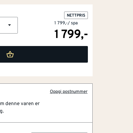
NETTPRIS
1 799,-
/
spa
1 799,-
Oppgi postnummer
om denne varen er
g.