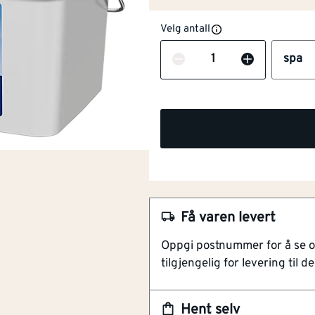
Velg antall
Antall
spa
Få varen levert
Oppgi postnummer for å se 
tilgjengelig for levering til de
Hent selv
NOBB
45199280