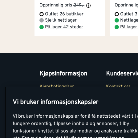
Opprinnelig pris
249,-
Opprinnelig
Outlet 26 butikker
Outlet 3
Sjekk nettlager
Nettlag
På lager 42 steder
På lager
Kjøpsinformasjon
Kundeservi
Kjøpsbetingelser
Kontakt oss
Betaling
Tjenester
Vi bruker informasjonskapsler
Netthandel
Montér Klubb
Vi bruker informasjonskapsler for å få nettstedet vårt til 
Retur- og
Medlemsavtale
fungere ordentlig, tilpasse innhold og annonser, tilby
angrerettsskjema
funksjoner knyttet til sosiale medier og analysere trafik
Montér Bedrift