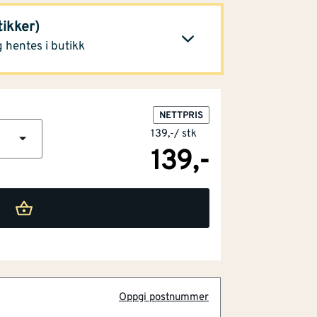
tikker)
 alle butikker
 hentes i butikk
NETTPRIS
139,-
/
stk
139,-
Oppgi postnummer