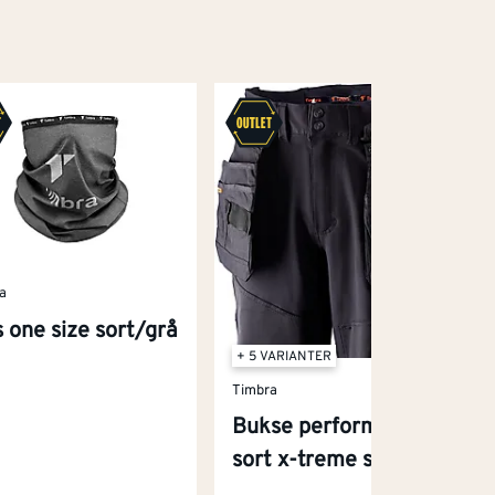
a
s one size sort/grå
+ 5 VARIANTER
Timbra
Bukse performance
sort x-treme str 54