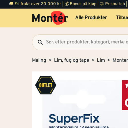
🚚 Fri frakt over 20 000 kr | 💰 Bonus på kjøp | 🤝 Prismatch
Alle Produkter
Tilbu
Maling
Lim, fug og tape
Lim
Monter