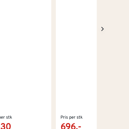
per stk
Pris per stk
,30
696,-