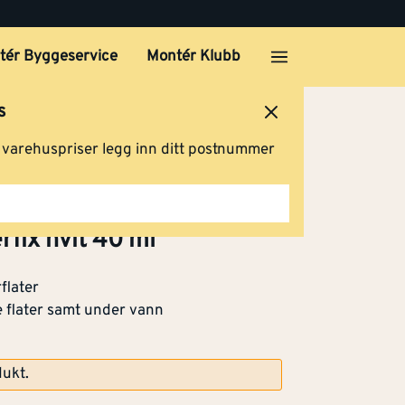
tér Byggeservice
Montér Klubb
s
ersted
Logg inn
Handlevogn
g varehuspriser legg inn ditt postnummer
14 stk)
45,90
Klikk og hent
fix hvit 40 ml
flater
)
45,90
Klikk og hent
e flater samt under vann
dukt.
45,90
Klikk og hent