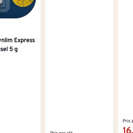
ynlim Express
sel 5 g
Pris 
16