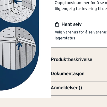
Oppgi postnummer for å se 
Sterkt og allsidig
tilgjengelig for levering til de
På brukes på de fleste over
A20-2016
Kan også brukes på fuktig
BRO-Brosjyre
Hent selv
Sterkt og allsidig monteringslim
EC1-PLUS
Velg varehus for å se varehu
materialer både ute og inne, ut
lagerstatus
på fuktige flater (herder også 
HEA02
f.eks. paneler, speil, sparkeplate
m.m. SMP-basert. Shore 60 A.
M1
Produktbeskrivelse
PRE-Produktdatablad
Dokumentasjon
Anmeldelser
(
)