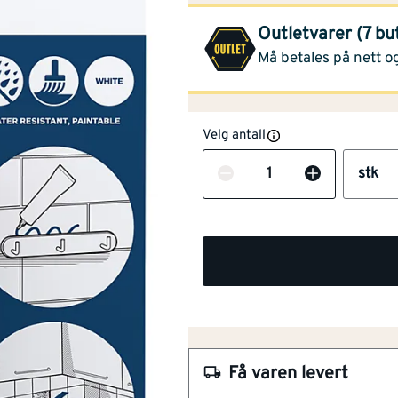
Outletvarer (7 bu
Se
Må betales på nett og
Velg antall
Antall
stk
NOBB
40460347
Få varen levert
Artikkelnummer
101120221