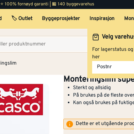
 | ⭐ 100% fornøyd garanti | 🏪 140 byggevarehus
d
🏷️ Outlet
Byggeprosjekter
Inspirasjon
Mon
Velg varehu
Velg lag
For lagerstatus o
her
ingslim
Postnr
Montér Lillehammer
(
Monteringslim super
Opprinnelig pris
139,-
Sterkt og allsidig
På brukes på de fleste over
Montér Lyngdal
(5 stk
Kan også brukes på fuktig
Opprinnelig pris
139,-
Dette er et utgående pro
Montér Åsane
(2 stk)
Opprinnelig pris
139,-