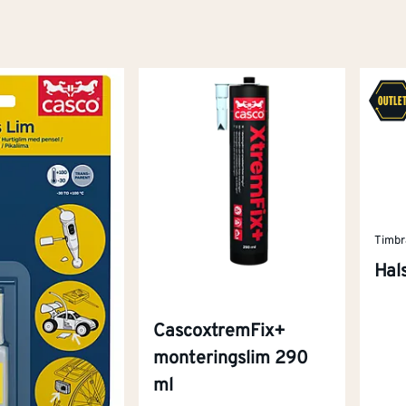
Timbr
Hal
CascoxtremFix+
monteringslim 290
ml