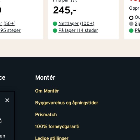
k
Pris per stk
0
245,-
Oppri
Ou
er
(
50+
)
Nettlager
(
100+
)
Sj
 95 steder
På lager 114 steder
På
ce
Montér
Om Montér
Byggevarehus og åpningstider
Prismatch
å
r
100% fornøydgaranti
ken
Ledige stillinger