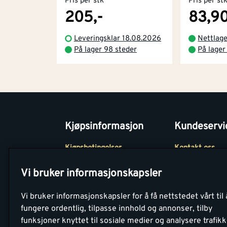
Pris per stk
Pris per st
205,-
83,9
Leveringsklar 18.08.2026
Nettlag
På lager 98 steder
På lager
Kjøpsinformasjon
Kundeservi
Kjøpsbetingelser
Kontakt oss
Betaling
Tjenester
Vi bruker informasjonskapsler
Netthandel
Montér Klubb
Vi bruker informasjonskapsler for å få nettstedet vårt til 
Retur- og
Medlemsavtale
fungere ordentlig, tilpasse innhold og annonser, tilby
angrerettsskjema
funksjoner knyttet til sosiale medier og analysere trafik
Montér Bedrift