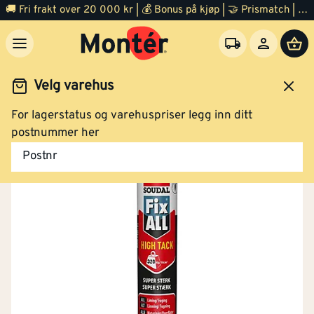
🚚 Fri frakt over 20 000 kr | 💰 Bonus på kjøp | 🤝 Prismatch | ⭐ 100% fornøyd garanti | 🏪 140 byggevarehus
Velg varehus
For lagerstatus og varehuspriser legg inn ditt
Maling
Lim, fug og tape
Fugemasse
postnummer her
Postnr