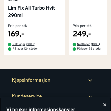
Soudal
Lim Fix All Turbo Hvit
Kontakt oss
290ml
Om Montér
Pris per stk
Pris per stk
Kjøpsbetingelser
Tjenester
Byggevarehus og åpningstider
169,-
249,-
Betaling
Montér Klubb
Nettlager
(
100+
)
Nettlager
(
100+
)
Prismatch
På lager 124 steder
På lager 95 steder
Netthandel
Medlemsavtaler
100% fornøydgaranti
Retur- og angrerettsskjema
Montér Bedrift
Ledige stillinger
Kjøpsinformasjon
Retur av EE-avfall
Personvern
Kundeservice
Våre kjøkkensentre
Vi bruker informasjonskapsler