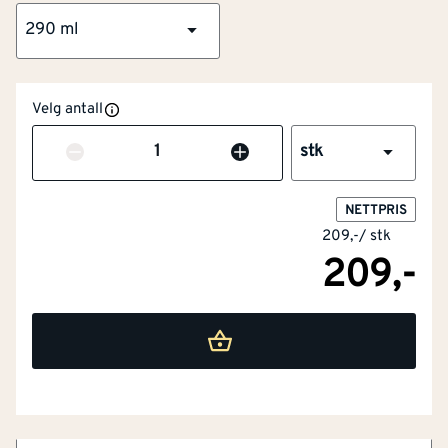
290 ml
Velg antall
Antall
stk
NETTPRIS
209,-
/
stk
209,-
NOBB
42773553
A20 Declaration Soudal.pdf
Artikkelnummer
101313447
EC1-PLUS
Høy styrke
EPD-Miljødeklarasjon
Brukes på alle alle overflater