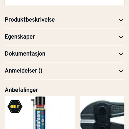
H410 - Meget giftig, med langtidsvirkning,
for liv i vann.
Funksjon
Etterbehandling
PRE-Produktdatablad
Produktbeskrivelse
Anvendelsesområde
Andre
SDS100001096NO_NO_2.2_SOUDAL Soudabond
Egenskaper
265 Classic Spray.pdf
Dokumentasjon
Anmeldelser
(
)
Anbefalinger