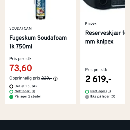
Knipex
SOUDAFOAM
Reserveskjær for
Fugeskum Soudafoam
mm knipex
1k 750ml
Kontakt oss
Pris per stk
Om Montér
73,60
Pris per stk
Kjøpsbetingelser
Tjenester
Byggevarehus og åpningstider
2 619,-
Opprinnelig pris
229,-
Outlet 1 butikk
Betaling
Montér Klubb
Nettlager (0)
Nettlager (0)
Prismatch
På lager 2 steder
Ikke på lager (0)
Netthandel
Medlemsavtaler
100% fornøydgaranti
Retur- og angrerettsskjema
Montér Bedrift
Ledige stillinger