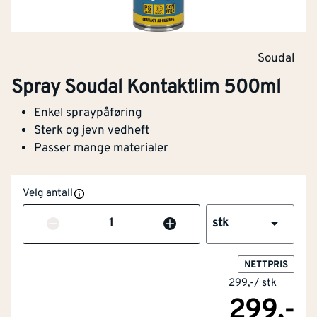
Soudal
Spray Soudal Kontaktlim 500ml
Enkel spraypåføring
Sterk og jevn vedheft
Passer mange materialer
Velg antall
Antall
stk
NETTPRIS
NOBB
57756886
299,-
/
stk
299,-
Artikkelnummer
101313637