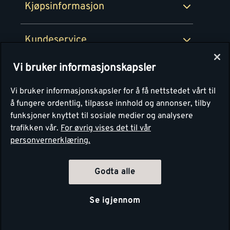
Kjøpsinformasjon
Retur av EE-avfall
Personvern
Kundeservice
Våre kjøkkensentre
Vi bruker informasjonskapsler
Montér
Vi bruker informasjonskapsler for å få nettstedet vårt til
å fungere ordentlig, tilpasse innhold og annonser, tilby
funksjoner knyttet til sosiale medier og analysere
trafikken vår.
For øvrig vises det til vår
personvernerklæring.
Godta alle
Se igjennom
Copyright Montér 2026