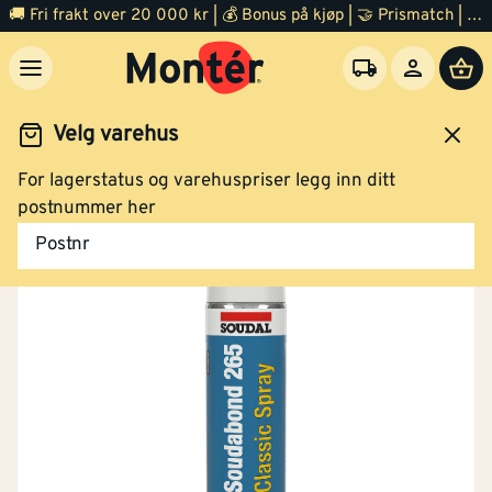
🚚 Fri frakt over 20 000 kr | 💰 Bonus på kjøp | 🤝 Prismatch | ⭐ 100% fornøyd garanti | 🏪 140 byggevarehus
Velg varehus
For lagerstatus og varehuspriser legg inn ditt
Maling
Lim, fug og tape
Lim
Kontaktlim
postnummer her
Postnr