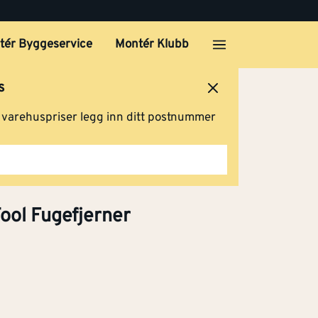
tér Byggeservice
Montér Klubb
s
ersted
Logg inn
Handlevogn
g varehuspriser legg inn ditt postnummer
ool Fugefjerner