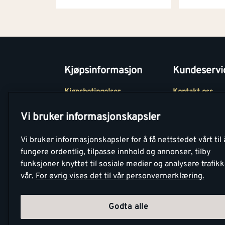
Kjøpsinformasjon
Kundeservi
Kjøpsbetingelser
Kontakt oss
Betaling
Tjenester
Vi bruker informasjonskapsler
Netthandel
Montér Klubb
Vi bruker informasjonskapsler for å få nettstedet vårt til 
Retur- og
Medlemsavtale
fungere ordentlig, tilpasse innhold og annonser, tilby
angrerettsskjema
funksjoner knyttet til sosiale medier og analysere trafik
Montér Bedrift
vår.
For øvrig vises det til vår personvernerklæring.
Retur av EE-avf
Godta alle