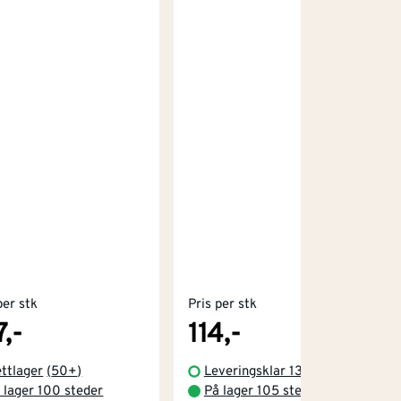
per stk
Pris per stk
7,-
114,-
ttlager
(
50+
)
Leveringsklar 13.08.2026
 lager 100 steder
På lager 105 steder