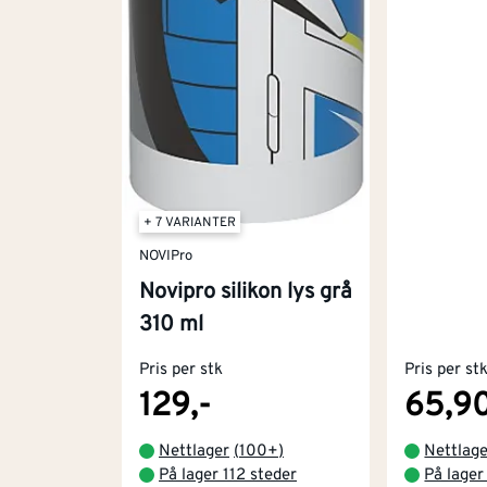
+ 7 VARIANTER
NOVIPro
Novipro silikon lys grå
310 ml
Pris per stk
Pris per st
129,-
65,9
Nettlager
(
100+
)
Nettlag
På lager 112 steder
På lager