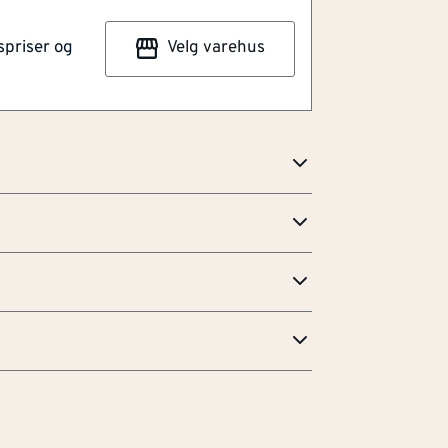
og mer. Det er et allsidig verktøy som
spriser og
Velg varehus
er og materialer. Det er laget av
oldbart og slitesterkt. Det er også enkelt
ort raskt og effektivt uten å måtte bruke
edlikehold