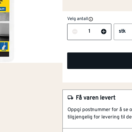
Velg antall
Antall
stk
NOBB
49145494
Artikkelnummer
101313482
Effektiv skrape
Allsidig verktøy
Holdbart og slitesterkt
Enkel i bruk
Få varen levert
Et must-have verktøy for fjern
Oppgi postnummer for å se 
verktøyet er spesielt designet 
tilgjengelig for levering til de
slik at du kan få en jevn og re
denne skrapen kan du enkelt f