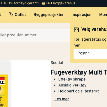
 | ⭐ 100% fornøyd garanti | 🏪 140 byggevarehus
d
🏷️ Outlet
Byggeprosjekter
Inspirasjon
Mon
Velg varehu
Velg lag
For lagerstatus o
her
Postnr
Soudal
Fugeverktøy Multi T
Effektiv skrape
Allsidig verktøy
Holdbart og slitesterkt
Les mer