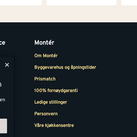
ce
Montér
Om Montér
Byggevarehus og åpningstider
Prismatch
å
r
100% fornøydgaranti
ken
Ledige stillinger
all
Personvern
Våre kjøkkensentre