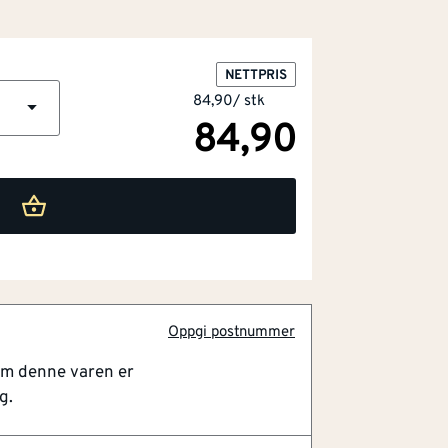
NETTPRIS
84,90
/
stk
84,90
Oppgi postnummer
ing av gammel og slitt fugemasse. Dette
om denne varen er
for å gjøre jobben enklere og mer effektiv,
g.
n overflate for å påføre ny fugemasse. Med
jerne gammel og misfarget fugemasse fra