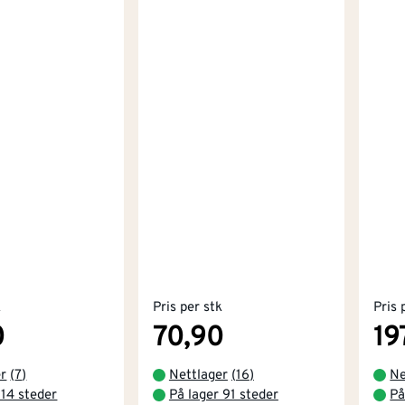
k
Pris per stk
Pris 
0
70,90
19
er
(
7
)
Nettlager
(
16
)
Ne
 14 steder
På lager 91 steder
På