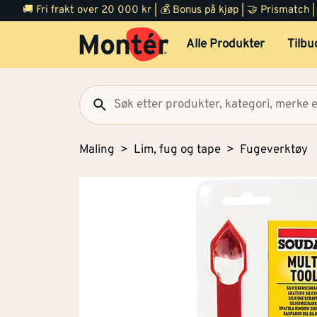
🚚 Fri frakt over 20 000 kr | 💰 Bonus på kjøp | 🤝 Prismatch
Alle Produkter
Tilbu
Maling
Lim, fug og tape
Fugeverktøy