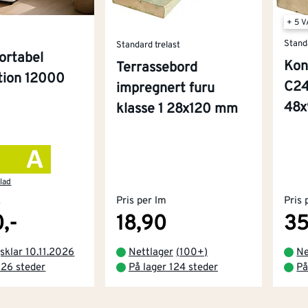
+ 5 
Stand
Standard trelast
ortabel
Kon
Terrassebord
ition 12000
C24
impregnert furu
48
klasse 1 28x120 mm
lad
k
Pris per lm
Pris 
,-
18,90
35
sklar 10.11.2026
Nettlager
(
100+
)
Ne
 26 steder
På lager 124 steder
På