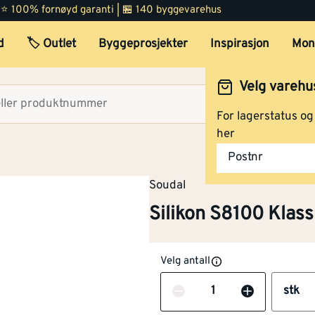
 | ⭐ 100% fornøyd garanti | 🏪 140 byggevarehus
d
🏷️ Outlet
Byggeprosjekter
Inspirasjon
Mon
Velg varehu
Velg lag
For lagerstatus o
her
Postnr
Soudal
Silikon S8100 Klas
Velg antall
Antall
stk