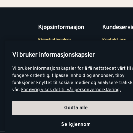
Kjøpsinformasjon
Kundeservi
Kjøpsbetingelser
Kontakt oss
Betaling
Tjenester
Vi bruker informasjonskapsler
Netthandel
Montér Klubb
Vi bruker informasjonskapsler for å få nettstedet vårt til 
Retur- og
Medlemsavtale
fungere ordentlig, tilpasse innhold og annonser, tilby
angrerettsskjema
funksjoner knyttet til sosiale medier og analysere trafik
Montér Bedrift
vår.
For øvrig vises det til vår personvernerklæring.
Retur av EE-avf
Godta alle
Se igjennom