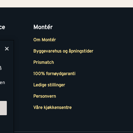
ce
Montér
Om Montér
Byggevarehus og åpningstider
Prismatch
å
r
100% fornøydgaranti
ken
Ledige stillinger
all
Personvern
Våre kjøkkensentre