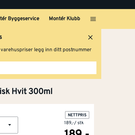
tér Byggeservice
Montér Klubb
s
ersted
Logg inn
Handlevogn
g varehuspriser legg inn ditt postnummer
sisk Hvit 300ml
NETTPRIS
189,-
/
stk