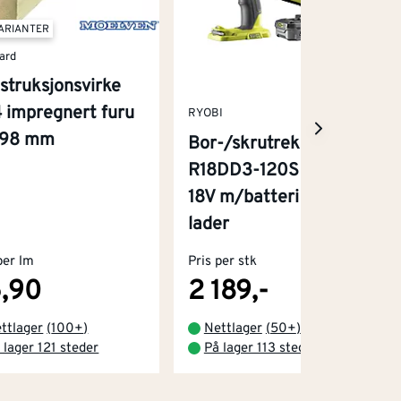
VARIANTER
ard
struksjonsvirke
 impregnert furu
RYOBI
x98 mm
Bor-/skrutrekker
R18DD3-120S One+
18V m/batteri og
lader
per lm
Pris per stk
,90
2 189,-
ttlager
(
100+
)
Nettlager
(
50+
)
 lager 121 steder
På lager 113 steder