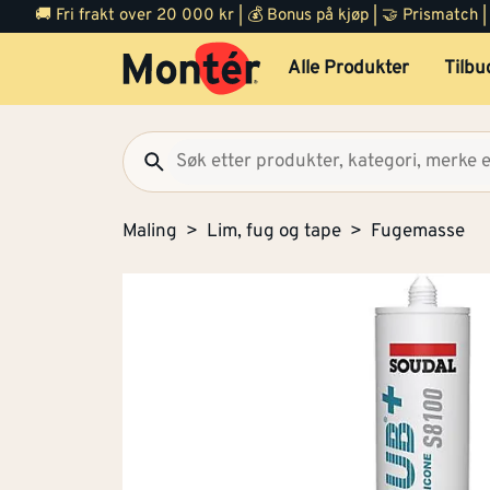
🚚 Fri frakt over 20 000 kr | 💰 Bonus på kjøp | 🤝 Prismatch
Alle Produkter
Tilbu
Maling
Lim, fug og tape
Fugemasse