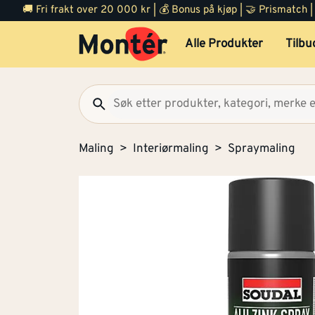
🚚 Fri frakt over 20 000 kr | 💰 Bonus på kjøp | 🤝 Prismatch
Alle Produkter
Tilbu
Maling
Interiørmaling
Spraymaling