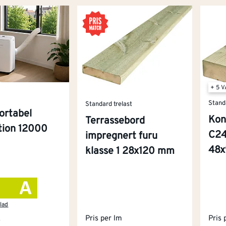
+ 5 
Stand
Standard trelast
ortabel
Kon
Terrassebord
ition 12000
C24
impregnert furu
48
klasse 1 28x120 mm
lad
k
Pris per lm
Pris 