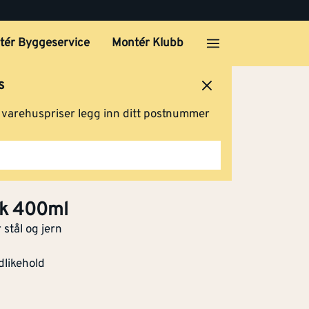
tér Byggeservice
Montér Klubb
s
ersted
Logg inn
Handlevogn
g varehuspriser legg inn ditt postnummer
nk 400ml
 stål og jern
dlikehold