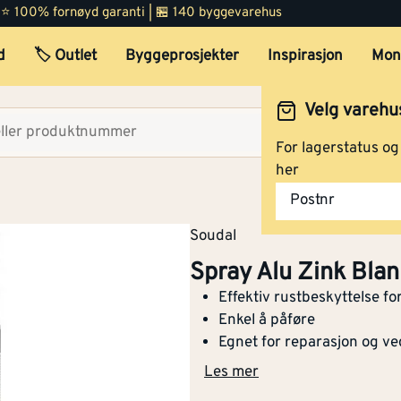
 | ⭐ 100% fornøyd garanti | 🏪 140 byggevarehus
d
🏷️ Outlet
Byggeprosjekter
Inspirasjon
Mon
Velg varehu
Velg lag
For lagerstatus o
her
Postnr
Soudal
Spray Alu Zink Bla
Effektiv rustbeskyttelse for
Enkel å påføre
Egnet for reparasjon og ve
Les mer