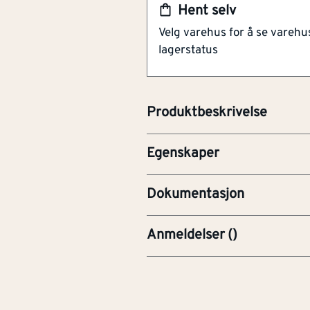
Hent selv
H222 - Ekstremt bran
Velg varehus for å se varehu
H229 - Beholder und
Innhold
[ml]
400
lagerstatus
oppvarming.
H319 - Gir alvorlig øy
Funksjon
Etter
H336 - Kan forårsake
Anvendelsesområd
Andre
Produktbeskrivelse
e
PRE-Produktdatablad
Egenskaper
SDS100000051NO_NO_2.0_S
Dokumentasjon
Anmeldelser
(
)