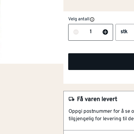
Velg antall
Antall
stk
NOBB
60043424
Artikkelnummer
101396051
Effektiv rustbeskyttelse for
Enkel å påføre
Egnet for reparasjon og ve
Kaldgalvanisering
Holdbar og slitesterk besky
Få varen levert
Høykvalitets sinkbasert spray f
Oppgi postnummer for å se 
beskyttelse mot rust og korrosj
tilgjengelig for levering til de
holdbar overflatebehandling for
tørker raskt og etterlater en bla