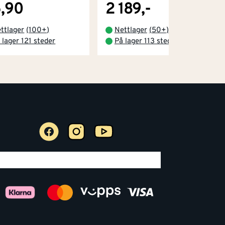
,90
2 189,-
ttlager
(
100+
)
Nettlager
(
50+
)
 lager 121 steder
På lager 113 steder