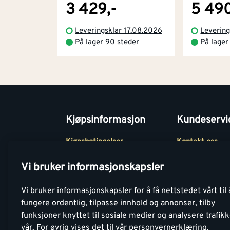
3 429,-
5 490
Leveringsklar 17.08.2026
Levering
På lager 90 steder
På lager
Kjøpsinformasjon
Kundeservi
Kjøpsbetingelser
Kontakt oss
Betaling
Tjenester
Vi bruker informasjonskapsler
Netthandel
Montér Klubb
Vi bruker informasjonskapsler for å få nettstedet vårt til 
Retur- og
Medlemsavtale
fungere ordentlig, tilpasse innhold og annonser, tilby
angrerettsskjema
funksjoner knyttet til sosiale medier og analysere trafik
Montér Bedrift
vår.
For øvrig vises det til vår personvernerklæring.