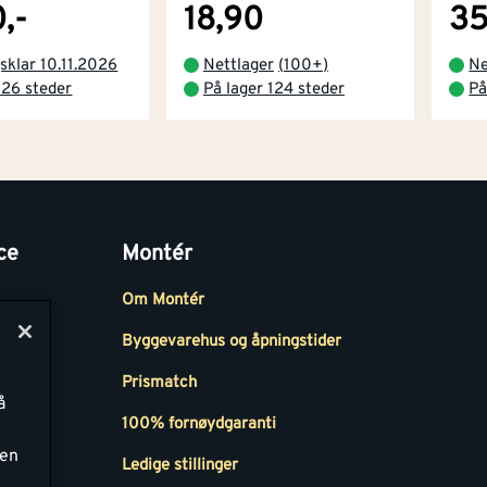
,-
18,90
35
sklar 10.11.2026
Nettlager
(
100+
)
Ne
 26 steder
På lager 124 steder
På
ce
Montér
Om Montér
Byggevarehus og åpningstider
Prismatch
å
r
100% fornøydgaranti
ken
Ledige stillinger