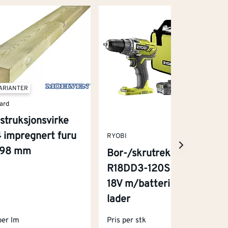
VARIANTER
ard
struksjonsvirke
 impregnert furu
RYOBI
x98 mm
Bor-/skrutrekker
R18DD3-120S One+
18V m/batteri og
lader
per lm
Pris per stk