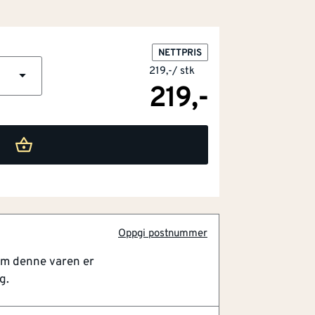
NETTPRIS
219,-
/
stk
219,-
 stål og jern
dlikehold
ttelse
Oppgi postnummer
or kaldgalvanisering. Gir effektiv
om denne varen er
on på råjern og stål, og fungerer som en
g.
 metallkonstruksjoner. Enkel å påføre,
nk, jevn finish.