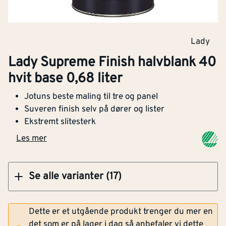
Kjøp
Lady
Lady Supreme Finish 05 hvit base 2,7 liter
Lady Supreme Finish halvblank 40
matt
hvit base 0,68 liter
Jotuns beste maling til tre og panel
Suveren finish selv på dører og lister
Ekstremt slitesterk
Klikk og hent
Les mer
Se alle varianter (17)
Dette er et utgående produkt trenger du mer en
det som er på lager i dag så anbefaler vi dette