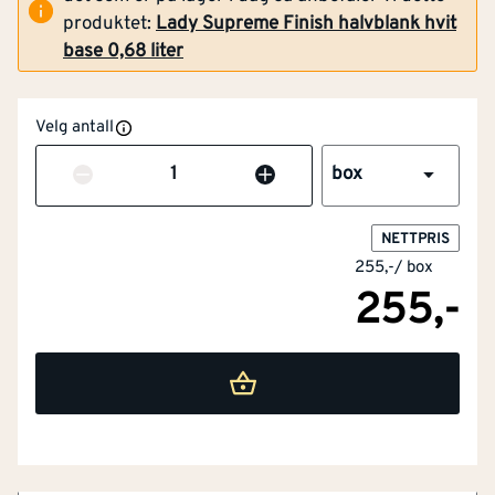
produktet:
Lady Supreme Finish halvblank hvit
base 0,68 liter
Velg antall
Antall
box
NETTPRIS
255,-
/
box
255,-
NOBB
44537844
Artikkelnummer
101138858