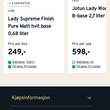
Lady
+ 3 VARIANTER
Jotun Lady Wond
Lady
B-base 2,7 liter
Lady Supreme Finish
Pure Matt hvit base
Kontakt oss
0,68 liter
Om Montér
Pris per box
Pris per spa
Kjøpsbetingelser
Tjenester
Byggevarehus og åpningstider
249,-
598,-
Betaling
Montér Klubb
Nettlager
(
100+
)
Nettlager (0)
Prismatch
På lager 93 steder
På lager 117 steder
Netthandel
Medlemsavtaler
100% fornøydgaranti
Retur- og angrerettsskjema
Montér Bedrift
Ledige stillinger
Kjøpsinformasjon
Retur av EE-avfall
Personvern