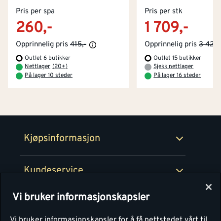
Kontakt oss
Pris per spa
Om Montér
Pris per stk
260,-
1 709,-
Kjøpsbetingelser
Tjenester
Byggevarehus og åpningstider
Opprinnelig pris
415,-
Opprinnelig pris
3 429,
Outlet 6 butikker
Outlet 15 butikker
Betaling
Montér Klubb
Nettlager
(
20+
)
Sjekk nettlager
Prismatch
På lager 10 steder
På lager 16 steder
Netthandel
Medlemsavtaler
100% fornøydgaranti
Retur- og angrerettsskjema
Montér Bedrift
Ledige stillinger
Kjøpsinformasjon
Retur av EE-avfall
Personvern
Kundeservice
Våre kjøkkensentre
Vi bruker informasjonskapsler
Montér
Vi bruker informasjonskapsler for å få nettstedet vårt til