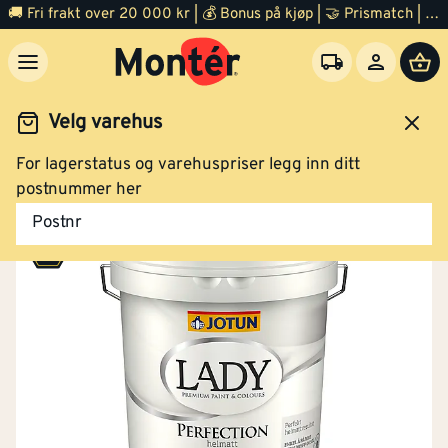
🚚 Fri frakt over 20 000 kr | 💰 Bonus på kjøp | 🤝 Prismatch | ⭐ 100% fornøyd garanti | 🏪 140 byggevarehus
Velg varehus
For lagerstatus og varehuspriser legg inn ditt
Maling
Interiørmaling
Innendørs maling
postnummer her
Postnr