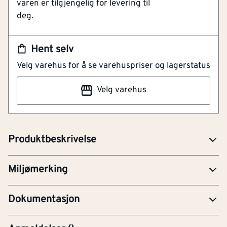
varen er tilgjengelig for levering til
deg.
Hent selv
Velg varehus for å se varehuspriser og lagerstatus
Velg varehus
NOBB
51205155
Svane
Artikkelnummer
101198396
Bare de beste produktene klarer å få
A20-2016
Svanemerket. Slik gjør Svanemerket det
Produktbeskrivelse
enklere for deg å ta gode miljøvalg.
EPD-Miljødeklarasjon
Miljømerking
HEA02
Dokumentasjon