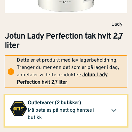
Lady
Jotun Lady Perfection tak hvit 2,7
liter
Dette er et produkt med lav lagerbeholdning.
Montér Gran
260,-
Trenger du mer enn det som er på lager i dag,
Almenningsbutikken
anbefaler vi dette produktet:
Jotun Lady
Klikk og hent
(1 spa)
Perfection hvit 2,7 liter
Opprinnelig pris
415,-
Montér Bryne
(2 spa)
260,-
Outletvarer (2 butikker)
Opprinnelig pris
415,-
Må betales på nett og hentes i
Klikk og hent
butikk