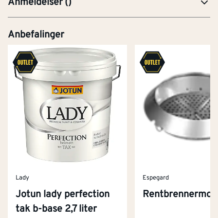
Anmeldelser
(
)
Anbefalinger
Lady
Espegard
Jotun lady perfection
Rentbrennermod
tak b-base 2,7 liter