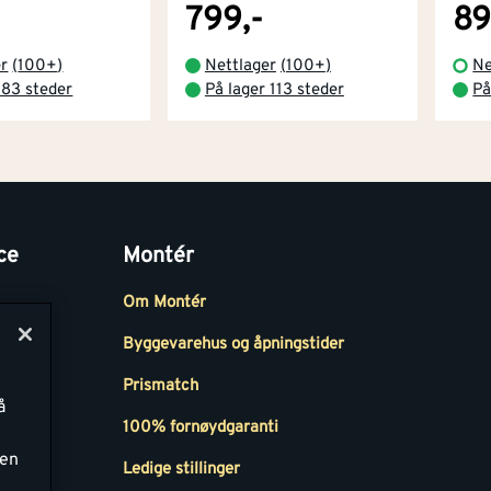
799,-
89
er
(
100+
)
Nettlager
(
100+
)
Ne
 83 steder
På lager 113 steder
På
ce
Montér
Om Montér
Byggevarehus og åpningstider
Prismatch
å
r
100% fornøydgaranti
ken
Ledige stillinger