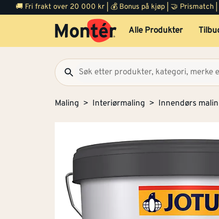
🚚 Fri frakt over 20 000 kr | 💰 Bonus på kjøp | 🤝 Prismatch
Alle Produkter
Tilbu
Maling
Interiørmaling
Innendørs mali