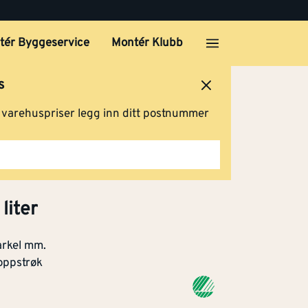
tér Byggeservice
Montér Klubb
s
ersted
Logg inn
Handlevogn
g varehuspriser legg inn ditt postnummer
liter
arkel mm.
toppstrøk