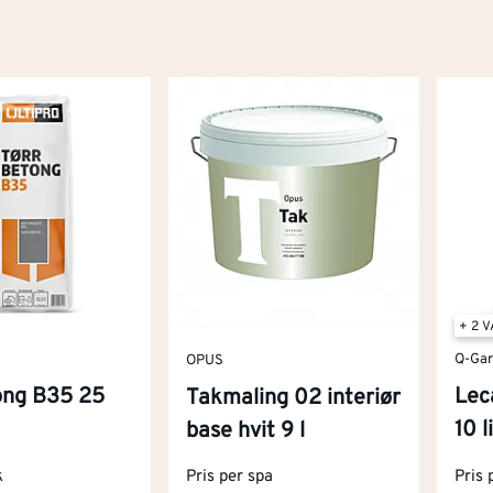
+ 2 
Q-Ga
OPUS
ong B35 25
Lec
Takmaling 02 interiør
10 l
base hvit 9 l
k
Pris per spa
Pris 