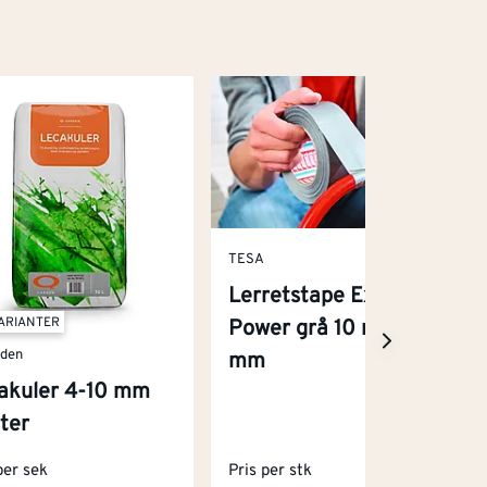
TESA
Lerretstape Extra
VARIANTER
Power grå 10 m x 50
rden
mm
akuler 4-10 mm
iter
per sek
Pris per stk