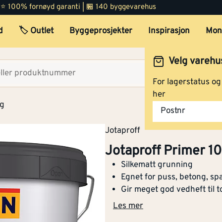
 | ⭐ 100% fornøyd garanti | 🏪 140 byggevarehus
terrassegulv i tre
d
🏷️ Outlet
Byggeprosjekter
Inspirasjon
Mon
Egnet for metall
Nei
Velg varehu
Egnet for treverk
Nei
Velg lag
For lagerstatus o
Selvrensende
Nei
her
ng
Postnr
Egnet for
Nei
dør/vindu/detalj
Jotaproff
Jotaproff Primer 10 
Egnet for
Ja
mur/betong
Silkematt grunning
Egnet for puss, betong, sp
Egnet for tak
Ja
Gir meget god vedheft til 
Les mer
Minimums
10