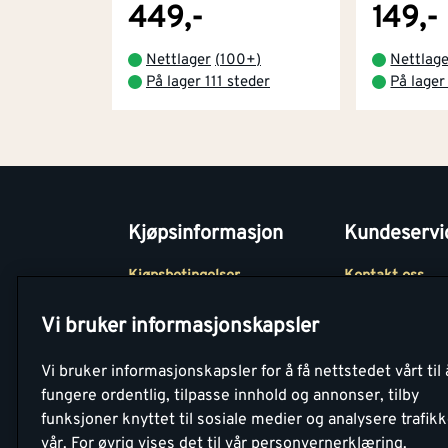
449,-
149,-
Nettlager
(
100+
)
Nettlag
På lager 111 steder
På lager
Kjøpsinformasjon
Kundeservi
Kjøpsbetingelser
Kontakt oss
Betaling
Tjenester
Vi bruker informasjonskapsler
Netthandel
Montér Klubb
Vi bruker informasjonskapsler for å få nettstedet vårt til 
Retur- og
Medlemsavtale
fungere ordentlig, tilpasse innhold og annonser, tilby
angrerettsskjema
funksjoner knyttet til sosiale medier og analysere trafik
Montér Bedrift
vår.
For øvrig vises det til vår personvernerklæring.