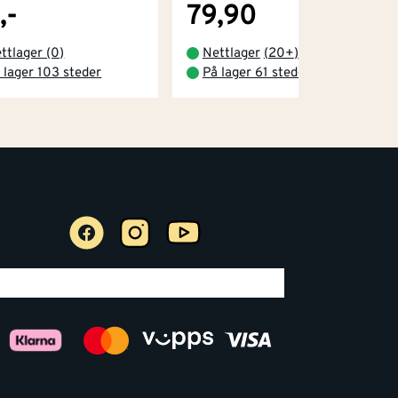
,-
79,90
ttlager (0)
Nettlager
(
20+
)
 lager 103 steder
På lager 61 steder