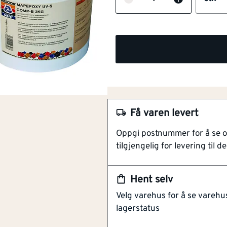
Få varen levert
NOBB
55364714
Oppgi postnummer for å se 
Artikkelnummer
101382313
tilgjengelig for levering til de
Sparkel undervann 2kg /b uv-
komponent epoksybasert sparkel
Hent selv
under vann. 4 kg sett. Mapepo
Velg varehus for å se varehu
kg er ikke sampakket, men krev
lagerstatus
H315 - Irriterer hud
25537694_286_5fc01f2fd
H319 - Gir alvorlig øy