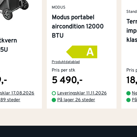
MODUS
Stand
Modus portabel
Ter
aircondition 12000
imp
BTU
kla
tkvern
45U
Produktdatablad
k
Pris per stk
Pris 
,-
5 490,-
18
sklar 17.08.2026
Leveringsklar 11.11.2026
Ne
 89 steder
På lager 26 steder
På