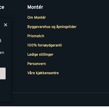
ce
Montér
Om Montér
Byggevarehus og åpningstider
Prismatch
å
r
100% fornøydgaranti
ken
Ledige stillinger
all
Personvern
Våre kjøkkensentre