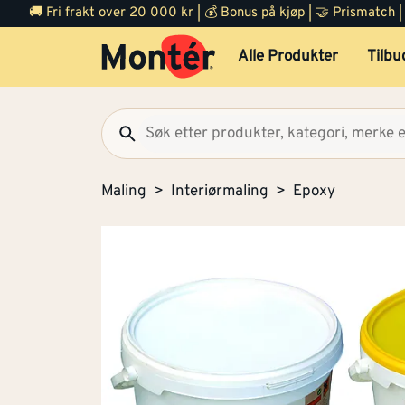
🚚 Fri frakt over 20 000 kr | 💰 Bonus på kjøp | 🤝 Prismatch
Alle Produkter
Tilbu
Maling
Interiørmaling
Epoxy