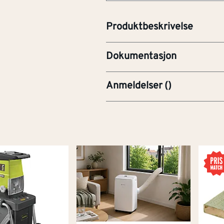
H317 - Kan utløse en
PRE-Produktdatablad
Produktbeskrivelse
YTE-Ytelseserklæring (CE
Dokumentasjon
Anmeldelser
(
)