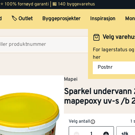
 | ⭐ 100% fornøyd garanti | 🏪 140 byggevarehus
d
🏷️ Outlet
Byggeprosjekter
Inspirasjon
Mon
Velg varehu
Velg lag
For lagerstatus o
her
Postnr
Mapei
Sparkel undervann 
mapepoxy uv-s /b 2
Velg antall
1 
Antall
stk