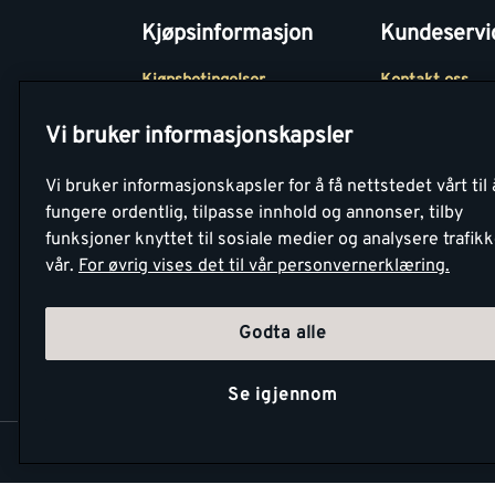
Kjøpsinformasjon
Kundeservi
Kjøpsbetingelser
Kontakt oss
Betaling
Tjenester
Vi bruker informasjonskapsler
Netthandel
Montér Klubb
Vi bruker informasjonskapsler for å få nettstedet vårt til 
Retur- og
Medlemsavtale
fungere ordentlig, tilpasse innhold og annonser, tilby
angrerettsskjema
funksjoner knyttet til sosiale medier og analysere trafik
Montér Bedrift
vår.
For øvrig vises det til vår personvernerklæring.
Retur av EE-avf
Godta alle
Se igjennom
Copyright Montér 2026