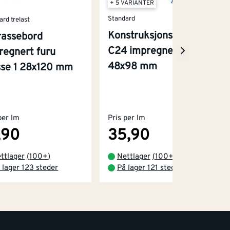
+ 5 VARIANTER
Standard
ard trelast
Konstruksjonsvirke
rassebord
C24 impregnert furu
regnert furu
48x98 mm
sse 1 28x120 mm
per lm
Pris per lm
,90
35,90
ttlager
(
100+
)
Nettlager
(
100+
)
 lager 123 steder
På lager 121 steder