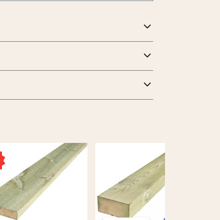
 allergisk hudreaksjon.
-merking)