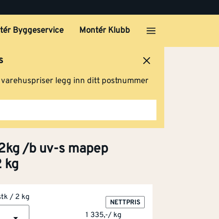
tér Byggeservice
Montér Klubb
s
ersted
Logg inn
Handlevogn
g varehuspriser legg inn ditt postnummer
2kg /b uv-s mapep
 kg
stk / 2 kg
NETTPRIS
1 335,-
/
kg