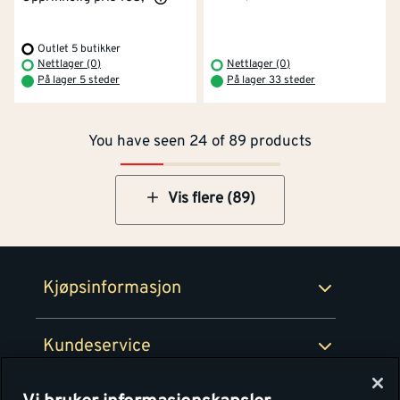
Outlet 5 butikker
Kontakt oss
Om Montér
Nettlager (0)
Nettlager (0)
På lager 5 steder
På lager 33 steder
Kjøpsbetingelser
Tjenester
Byggevarehus og åpningstider
You have seen 24 of 89 products
Betaling
Montér Klubb
Prismatch
Netthandel
Vis flere (89)
Medlemsavtaler
100% fornøydgaranti
Retur- og angrerettsskjema
Montér Bedrift
Ledige stillinger
Kjøpsinformasjon
Retur av EE-avfall
Personvern
Kundeservice
Våre kjøkkensentre