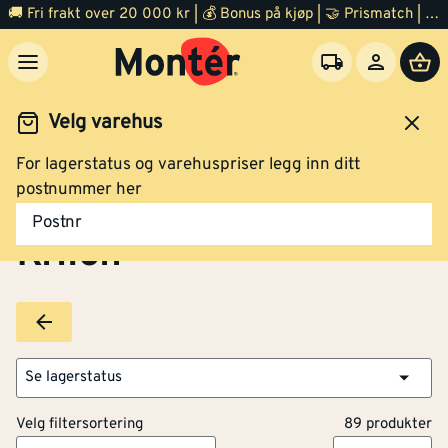
🚚 Fri frakt over 20 000 kr | 💰 Bonus på kjøp | 🤝 Prismatch | ⭐ 100% fornøyd garanti | 🏪 140 byggevarehus
Velg varehus
For lagerstatus og varehuspriser legg inn ditt
Brands
Krifon
postnummer her
Postnr
Krifon
Se lagerstatus
Velg filtersortering
89 produkter