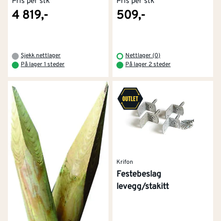
Pris per stk
Pris per stk
4 819,-
509,-
Sjekk nettlager
Nettlager (0)
På lager 1 steder
På lager 2 steder
Krifon
Festebeslag
levegg/stakitt