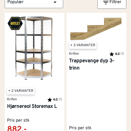
Populær
Filtrer
+ 3 VARIANTER
Krifon
Karakter:
(1)
av 5
4.0
Trappevange dyp 3-
trinn
+ 2 VARIANTER
Krifon
Karakter:
(1)
av 5 mulige
4.0
Hjørnereol Storemax L
Pris per stk
882,-
Pris per stk