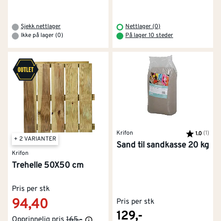
Sjekk nettlager
Nettlager (0)
Ikke på lager (0)
På lager 10 steder
Krifon
Karakter:
(1)
av 5
1.0
+ 2 VARIANTER
Sand til sandkasse 20 kg
Krifon
Trehelle 50X50 cm
Pris per stk
94,40
Pris per stk
129,-
Opprinnelig pris
165,-