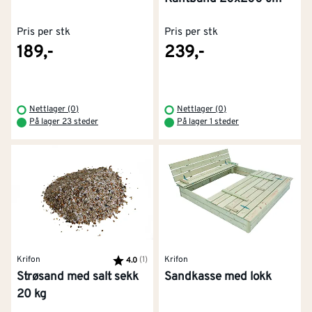
Pris per stk
Pris per stk
189,-
239,-
Nettlager (0)
Nettlager (0)
På lager 23 steder
På lager 1 steder
Krifon
Karakter:
(1)
av 5 mulige
Krifon
4.0
Strøsand med salt sekk
Sandkasse med lokk
20 kg