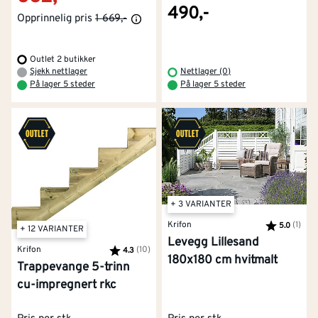
490,-
Opprinnelig pris
1 669,-
Outlet 2 butikker
Sjekk nettlager
Nettlager (0)
På lager 5 steder
På lager 5 steder
+ 3 VARIANTER
Krifon
Karakter:
(1)
av 5
5.0
+ 12 VARIANTER
Levegg Lillesand
Krifon
Karakter:
(10)
av 5 mulige
4.3
180x180 cm hvitmalt
Trappevange 5-trinn
cu-impregnert rkc