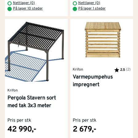
Nettlager (0)
Nettlager (0)
På lager 10 steder
På lager 1 steder
Krifon
Karakter:
(2)
av 5
2.5
Varmepumpehus
impregnert
Krifon
Pergola Stavern sort
med tak 3x3 meter
Pris per stk
Pris per stk
42 990,-
2 679,-