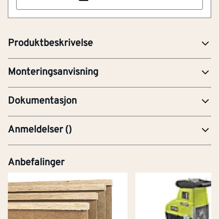
flensen. Hunton I-Bjelken er miljøvennlige, formstabile
MAN-Monteringsanvisning
og lette bjelker til gulv, vegg og tak.
PRE-Produktdatablad
Produktbeskrivelse
Last ned monteringsanvisning
SER-Sertifikat
Monteringsanvisning
YTE-Ytelseserklæring (CE-merking)
Dokumentasjon
Anmeldelser
(
)
Anbefalinger