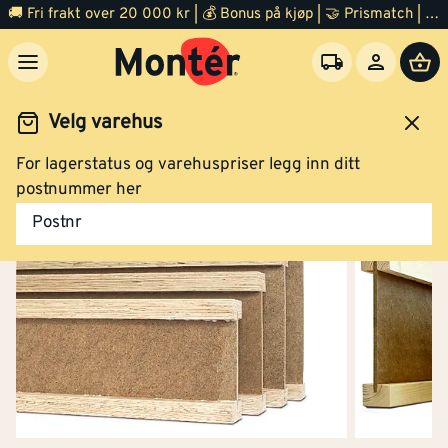
🚚 Fri frakt over 20 000 kr | 💰 Bonus på kjøp | 🤝 Prismatch | ⭐ 100% fornøyd garanti | 🏪 140 byggevarehus
Velg varehus
For lagerstatus og varehuspriser legg inn ditt
Konstruksjoner
I bjelke
postnummer her
Postnr