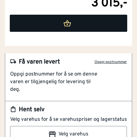
3 015,-
Få varen levert
Oppgi postnummer
NOBB
50399644
Oppgi postnummer for å se om denne
Artikkelnummer
101180750
varen er tilgjengelig for levering til
deg.
Lav vekt
Egnet for lavenergi og passivhus
I-bjelken har LVL-flens
EPD-Miljødeklarasjon
Hent selv
Forenkler byggeprosessen
Velg varehus for å se varehuspriser og lagerstatus
ETA-Europeisk Teknisk Bedømmelse
Teknisk godkjenning fra SINTEF
FDV-Forvaltning, drift og vedlikehold
Velg varehus
Hunton i-bjelke sj60/400/9000 mm i-bjelke med lvl i