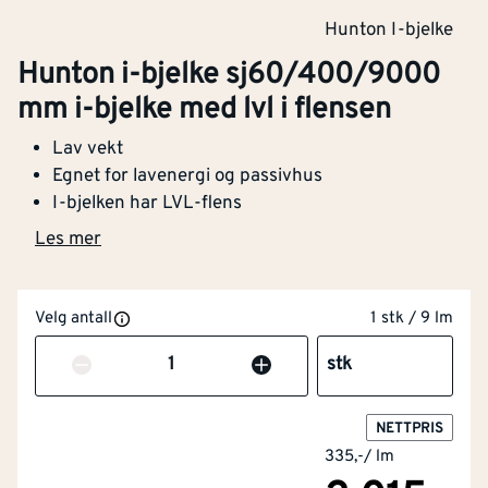
Hunton I-bjelke
Hunton i-bjelke sj60/400/9000
mm i-bjelke med lvl i flensen
Lav vekt
Egnet for lavenergi og passivhus
I-bjelken har LVL-flens
Les mer
Velg antall
1 stk / 9 lm
Antall
stk
NETTPRIS
335,-
/
lm