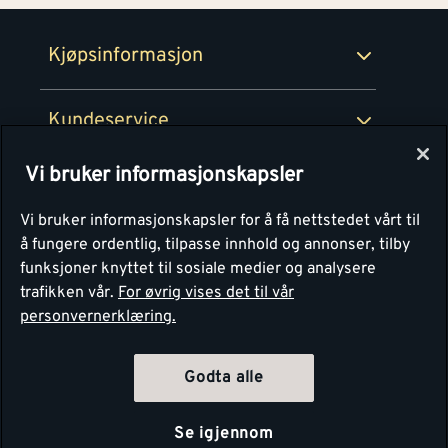
Retur- og angrerettsskjema
Montér Bedrift
Ledige stillinger
Kjøpsinformasjon
Retur av EE-avfall
Personvern
Kundeservice
Våre kjøkkensentre
Vi bruker informasjonskapsler
Montér
Vi bruker informasjonskapsler for å få nettstedet vårt til
å fungere ordentlig, tilpasse innhold og annonser, tilby
funksjoner knyttet til sosiale medier og analysere
trafikken vår.
For øvrig vises det til vår
personvernerklæring.
Godta alle
Se igjennom