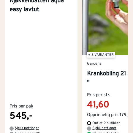
Kjøkkenbatteri aqua
easy lavtut
+ 3 VARIANTER
Gardena
Krankobling 21 
''
Kontakt oss
Om Montér
Pris per stk
41,60
Pris per pak
Kjøpsbetingelser
Tjenester
Byggevarehus og åpningstider
545,-
Opprinnelig pris
179,-
Outlet 2 butikker
Betaling
Montér Klubb
Sjekk nettlager
Sjekk nettlager
Prismatch