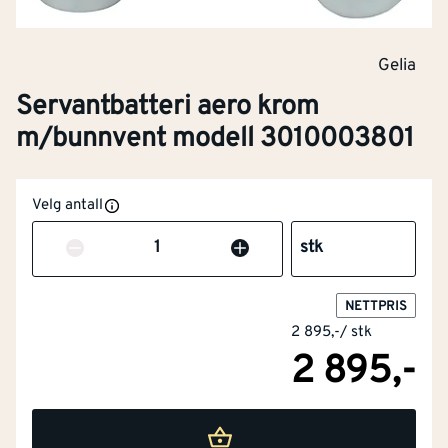
Gelia
Servantbatteri aero krom
m/bunnvent modell 3010003801
Velg antall
Antall
stk
NETTPRIS
2 895,-
/
stk
2 895,-