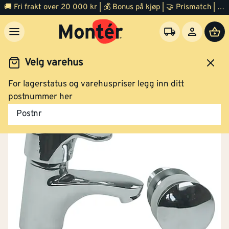
🚚 Fri frakt over 20 000 kr | 💰 Bonus på kjøp | 🤝 Prismatch | ⭐ 100% fornøyd garanti | 🏪 140 byggevarehus
Velg varehus
For lagerstatus og varehuspriser legg inn ditt
Kjøkken
Blandebatteri
postnummer her
Postnr