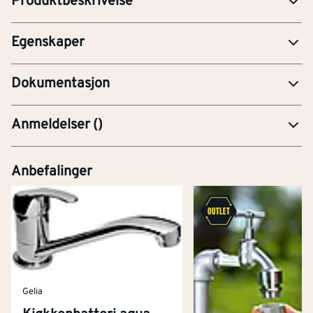
Produktbeskrivelse
Type grep
Med enkeltgrep
Egenskaper
aero manual.pdf
Dokumentasjon
Anmeldelser
(
)
Anbefalinger
Gelia