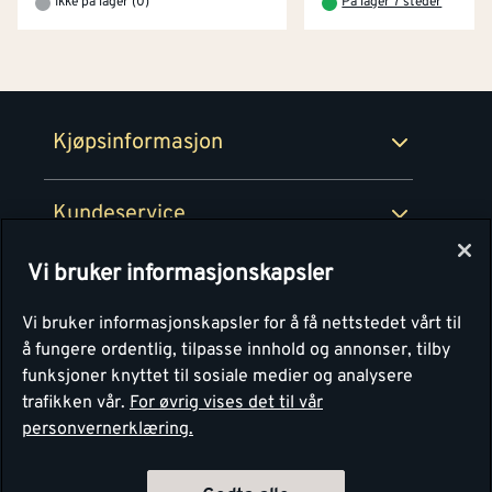
Ikke på lager (0)
På lager 7 steder
Netthandel
Medlemsavtaler
100% fornøydgaranti
Retur- og angrerettsskjema
Montér Bedrift
Ledige stillinger
Kjøpsinformasjon
Retur av EE-avfall
Personvern
Kundeservice
Våre kjøkkensentre
Vi bruker informasjonskapsler
Montér
Vi bruker informasjonskapsler for å få nettstedet vårt til
å fungere ordentlig, tilpasse innhold og annonser, tilby
funksjoner knyttet til sosiale medier og analysere
trafikken vår.
For øvrig vises det til vår
personvernerklæring.