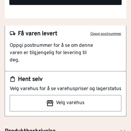
Få varen levert
Oppgi postnummer
Oppgi postnummer for å se om denne
varen er tilgjengelig for levering til
deg.
Hent selv
NOBB
42197986
Velg varehus for å se varehuspriser og lagerstatus
Artikkelnummer
101153407
Velg varehus
Med keramisk innsats. Leveres med PopUp ventil.
Tilkoblingsslanger i myk metallomspunnet PEX.