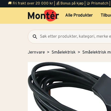
🚚 Fri frakt over 20 000 kr | 💰 Bonus på kjøp | 🤝 Prismatch
Alle Produkter
Tilbu
Jernvare
Småelektrisk
Småelektrisk ma