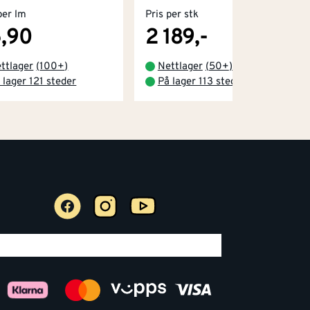
per lm
Pris per stk
,90
2 189,-
ttlager
(
100+
)
Nettlager
(
50+
)
 lager 121 steder
På lager 113 steder