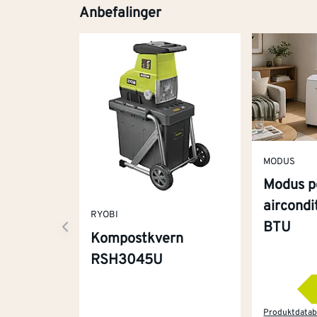
Anbefalinger
MODUS
Modus p
aircond
RYOBI
BTU
Kompostkvern
RSH3045U
Produktdatab