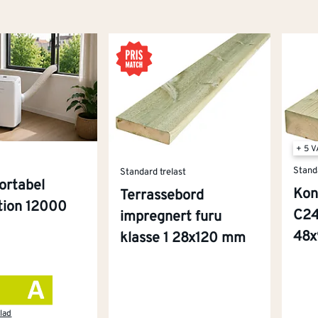
+ 5 
Stand
Standard trelast
ortabel
Kon
Terrassebord
ition 12000
C24
impregnert furu
48
klasse 1 28x120 mm
lad