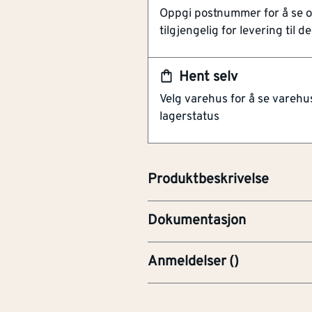
Artikkelnummer
101661379
Oppgi postnummer for å se 
tilgjengelig for levering til de
Europlugg med ledning
Avmantlet med hylser
Sort, RAL9017
Hent selv
Velg varehus for å se varehu
Fleksibel lampettledning med E
lagerstatus
lederdimensjon 2 x 0,75 mm². En
sikker tilkobling av lamper og l
og permanente løsninger.
Produktbeskrivelse
FDV-Forvaltning, drift og v
Dokumentasjon
Anmeldelser
(
)