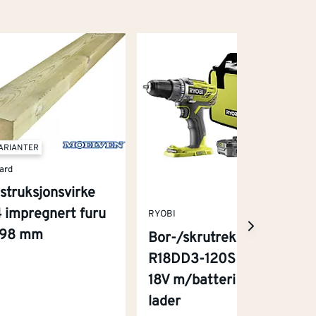
VARIANTER
ard
struksjonsvirke
 impregnert furu
RYOBI
x98 mm
Bor-/skrutrekker
R18DD3-120S One+
18V m/batteri og
lader