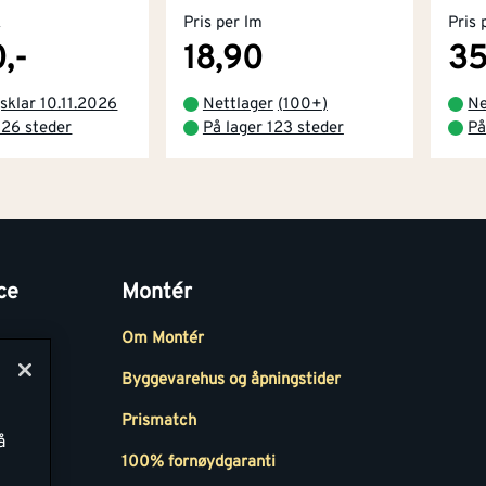
k
Pris per lm
Pris 
,-
18,90
35
sklar 10.11.2026
Nettlager
(
100+
)
Ne
 26 steder
På lager 123 steder
På
ce
Montér
Om Montér
Byggevarehus og åpningstider
Prismatch
å
r
100% fornøydgaranti