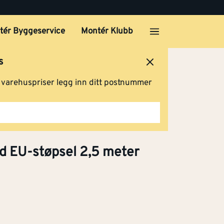
tér Byggeservice
Montér Klubb
s
ersted
Logg inn
Handlevogn
g varehuspriser legg inn ditt postnummer
d EU-støpsel 2,5 meter