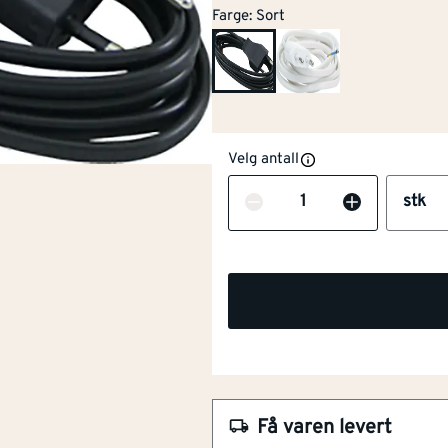
Farge
:
Sort
Velg antall
Antall
stk
NOBB
58021176
Få varen levert