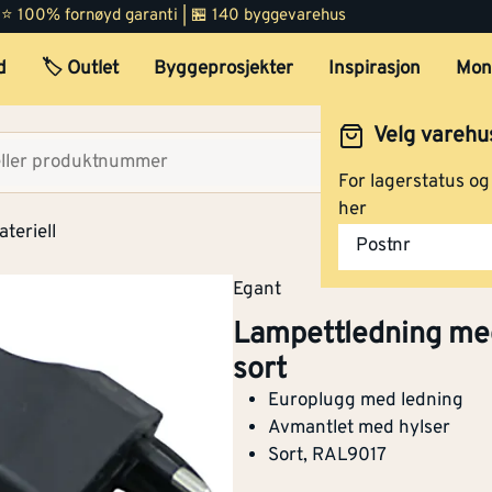
 | ⭐ 100% fornøyd garanti | 🏪 140 byggevarehus
d
🏷️ Outlet
Byggeprosjekter
Inspirasjon
Mon
Velg varehu
Velg lag
For lagerstatus o
her
teriell
Postnr
Egant
Lampettledning me
sort
Europlugg med ledning
Avmantlet med hylser
Sort, RAL9017