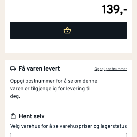
139,-
NOBB
58000354
Artikkelnummer
101430317
Få varen levert
Oppgi postnummer
Praktisk veggbryter
Oppgi postnummer for å se om denne
Tidløst og nøytralt design
varen er tilgjengelig for levering til
16A – sikker og stabil drift
deg.
Kompakt og plassbesparende
Leveres klar til bruk
Hent selv
En praktisk og funksjonell bryter for styring av lys fra
Velg varehus for å se varehuspriser og lagerstatus
to ulike punkter. Den leveres i alpinehvit utførelse
(RAL9003) med et tidløst design som passer inn i de