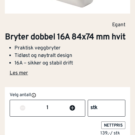
Egant
Bryter dobbel 16A 84x74 mm hvit
Praktisk veggbryter
Tidløst og nøytralt design
16A – sikker og stabil drift
Les mer
Velg antall
Antall
stk
NETTPRIS
139,-
/
stk