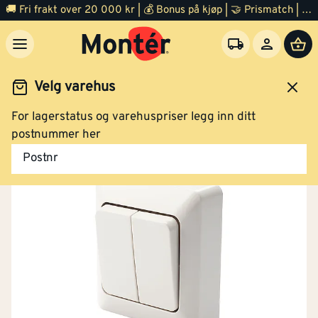
🚚 Fri frakt over 20 000 kr | 💰 Bonus på kjøp | 🤝 Prismatch | ⭐ 100% fornøyd garanti | 🏪 140 byggevarehus
Velg varehus
For lagerstatus og varehuspriser legg inn ditt
Jernvare
Småelektrisk
Småelektrisk materiell
postnummer her
Postnr