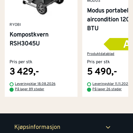
MODUS
Modus portabel
aircondition 120
RYOBI
BTU
Kompostkvern
RSH3045U
Kontakt oss
Om Montér
Produktdatablad
Pris per stk
Pris per stk
Kjøpsbetingelser
Tjenester
Byggevarehus og åpningstider
3 429,-
5 490,-
Betaling
Montér Klubb
Leveringsklar 18.08.2026
Leveringsklar 11.11.2026
Prismatch
På lager 89 steder
På lager 26 steder
Netthandel
Medlemsavtaler
100% fornøydgaranti
Retur- og angrerettsskjema
Montér Bedrift
Ledige stillinger
Kjøpsinformasjon