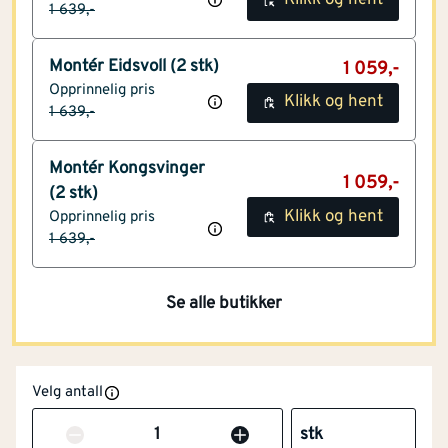
Klikk og hent
1 639,-
Montér Eidsvoll
(2 stk)
1 059,-
Opprinnelig pris
Klikk og hent
1 639,-
Montér Kongsvinger
1 059,-
(2 stk)
Klikk og hent
Opprinnelig pris
1 639,-
Se alle butikker
Velg antall
Antall
stk