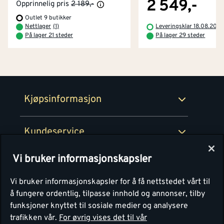
2 549,-
Opprinnelig pris
2 189,-
Outlet 9 butikker
Betaling
Montér Klubb
Nettlager
(
1
)
Leveringsklar 18.08.202
Prismatch
På lager 21 steder
På lager 29 steder
Netthandel
Medlemsavtaler
100% fornøydgaranti
Retur- og angrerettsskjema
Montér Bedrift
Ledige stillinger
Kjøpsinformasjon
Retur av EE-avfall
Personvern
Kundeservice
Våre kjøkkensentre
Vi bruker informasjonskapsler
Montér
Vi bruker informasjonskapsler for å få nettstedet vårt til
å fungere ordentlig, tilpasse innhold og annonser, tilby
funksjoner knyttet til sosiale medier og analysere
trafikken vår.
For øvrig vises det til vår