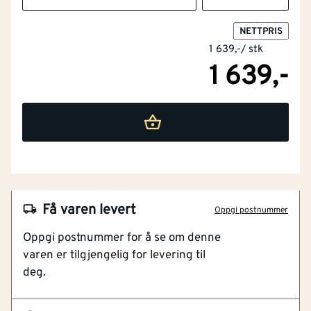
NETTPRIS
1 639,-
/
stk
1 639,-
NOBB
60056675
Artikkelnummer
101412980
Trådløs høyttaler
Super lydkvalitet
Få varen levert
Oppgi postnummer
Innovativ bassrefleksrørteknologi
Oppgi postnummer for å se om denne
2.1A USB-port for hurtig lading
varen er tilgjengelig for levering til
Bluetooth-forbindelsesstatus
deg.
Trådløs Høyttaler med DAB/DAB+ 18V ONE+ . 15W
premium-høyttalere med super lydkvalitet, innovativ