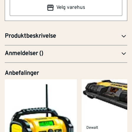
Rengjøring kan gjøres med en lett fuktet klut, og det
Velg varehus
anbefales å unngå sterke rengjøringsmidler for å
bevare overflatene og detaljene over tid. Deler av
teksten er KI-generert. Feil kan forekomme
Produktbeskrivelse
Anmeldelser
(
)
Anbefalinger
Dewalt