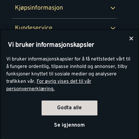
Kjøpsinformasjon
Retur av EE-avfall
Personvern
Kundeservice
Våre kjøkkensentre
Vi bruker informasjonskapsler
Montér
Vi bruker informasjonskapsler for å få nettstedet vårt til
å fungere ordentlig, tilpasse innhold og annonser, tilby
funksjoner knyttet til sosiale medier og analysere
trafikken vår.
For øvrig vises det til vår
personvernerklæring.
Godta alle
Se igjennom