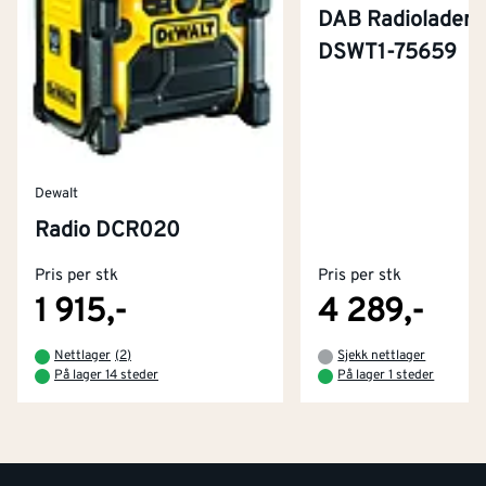
DAB Radiolader
DSWT1-75659
Dewalt
Kontakt oss
Radio DCR020
Om Montér
Pris per stk
Pris per stk
Kjøpsbetingelser
Tjenester
Byggevarehus og åpningstider
1 915,-
4 289,-
Betaling
Montér Klubb
Nettlager
(
2
)
Sjekk nettlager
Prismatch
På lager 14 steder
På lager 1 steder
Netthandel
Medlemsavtaler
100% fornøydgaranti
Retur- og angrerettsskjema
Montér Bedrift
Ledige stillinger