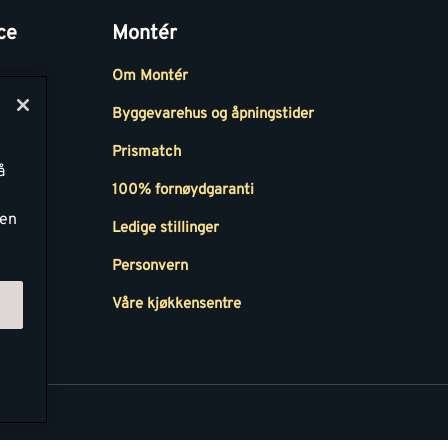
ce
Montér
Om Montér
Byggevarehus og åpningstider
Prismatch
å
r
100% fornøydgaranti
ken
Ledige stillinger
all
Personvern
Våre kjøkkensentre