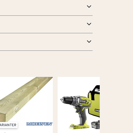
tt stål
VARIANTER