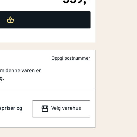
339,-
Oppgi postnummer
om denne varen er
g.
spriser og
Velg varehus
kke beregnet for løfteoppgaver.