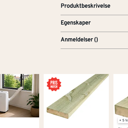
Produktbeskrivelse
Materiale
Rustfri
Egenskaper
Anmeldelser
(
)
+ 5 