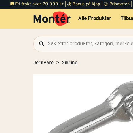
🚚 Fri frakt over 20 000 kr | 💰 Bonus på kjøp | 🤝 Prismatch
Alle Produkter
Tilbu
Jernvare
Sikring