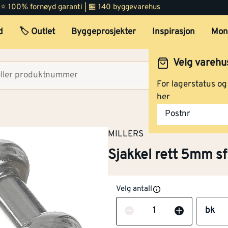
 | ⭐ 100% fornøyd garanti | 🏪 140 byggevarehus
d
🏷️ Outlet
Byggeprosjekter
Inspirasjon
Mon
Velg varehu
Velg lag
For lagerstatus o
her
Postnr
MILLERS
Sjakkel rett 5mm sf
Velg antall
Antall
bk