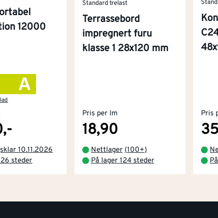
Stand
Standard trelast
ortabel
Kon
Terrassebord
ition 12000
C24
impregnert furu
48
klasse 1 28x120 mm
lad
k
Pris per lm
Pris 
,-
18,90
35
sklar 10.11.2026
Nettlager
(
100+
)
Ne
 26 steder
På lager 124 steder
På