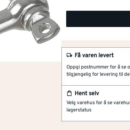
Få varen levert
Oppgi postnummer for å se 
tilgjengelig for levering til de
Hent selv
NOBB
51147861
Velg varehus for å se varehu
lagerstatus
Artikkelnummer
101444988
Uklassifisert handelssjakkel. I
Stiftdiameter
[mm]
5