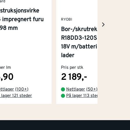
ard
struksjonsvirke
 impregnert furu
RYOBI
x98 mm
Bor-/skrutrekker
R18DD3-120S One+
18V m/batteri og
lader
per lm
Pris per stk
,90
2 189,-
ttlager
(
100+
)
Nettlager
(
50+
)
 lager 121 steder
På lager 113 steder