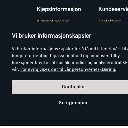
Kjøpsinformasjon
Kundeservi
Kjøpsbetingelser
Kontakt oss
Betaling
Tjenester
Vi bruker informasjonskapsler
Netthandel
Montér Klubb
Vi bruker informasjonskapsler for å få nettstedet vårt til 
Retur- og
Medlemsavtale
fungere ordentlig, tilpasse innhold og annonser, tilby
angrerettsskjema
funksjoner knyttet til sosiale medier og analysere trafik
Montér Bedrift
vår.
For øvrig vises det til vår personvernerklæring.
Retur av EE-avf
Godta alle
Se igjennom
Copyright Montér 2026