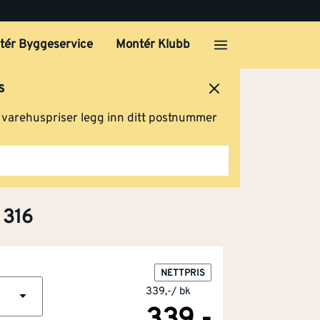
tér Byggeservice
Montér Klubb
s
ersted
Logg inn
Handlevogn
g varehuspriser legg inn ditt postnummer
 316
NETTPRIS
339,-
/
bk