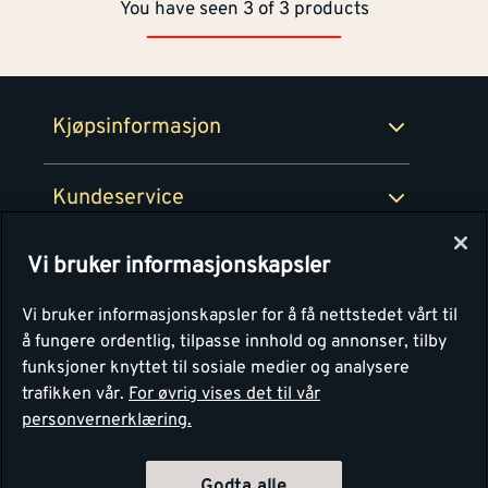
You have seen 3 of 3 products
Netthandel
Medlemsavtaler
100% fornøydgaranti
Retur- og angrerettsskjema
Montér Bedrift
Ledige stillinger
Kjøpsinformasjon
Retur av EE-avfall
Personvern
Kundeservice
Våre kjøkkensentre
Vi bruker informasjonskapsler
Montér
Vi bruker informasjonskapsler for å få nettstedet vårt til
å fungere ordentlig, tilpasse innhold og annonser, tilby
funksjoner knyttet til sosiale medier og analysere
trafikken vår.
For øvrig vises det til vår
personvernerklæring.
4.1
Basert på 1250 stemmer
Godta alle