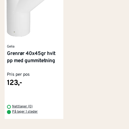
Gelia
Grenrør 40x45gr hvit
pp med gummitetning
Pris per pos
123,-
Kontakt oss
Om Montér
Kjøpsbetingelser
Tjenester
Byggevarehus og åpningstider
Nettlager (0)
På lager 1 steder
Betaling
Montér Klubb
Prismatch