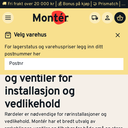
🚚 Fri frakt over 20 000 kr | 💰 Bonus på kjøp | 🤝 Prismatch | ⭐ 100% fornøyd garanti | 🏪 140 byggevarehus
Velg varehus
For lagerstatus og varehuspriser legg inn ditt
Jernvare
Rørdeler
postnummer her
Rørdeler – Rørkoblinger
Postnr
og ventiler for
installasjon og
vedlikehold
Rørdeler er nødvendige for rørinstallasjoner og
vedlikehold. Montér har et bredt utvalg av