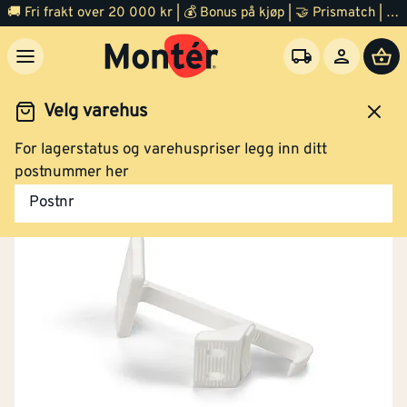
🚚 Fri frakt over 20 000 kr | 💰 Bonus på kjøp | 🤝 Prismatch | ⭐ 100% fornøyd garanti | 🏪 140 byggevarehus
Velg varehus
For lagerstatus og varehuspriser legg inn ditt
Jernvare
Oppheng, lukkere og kroker
postnummer her
Postnr