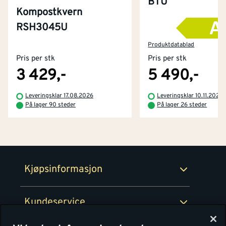
BTU
Kompostkvern
RSH3045U
Kontakt oss
Om Montér
Produktdatablad
Pris per stk
Pris per stk
Kjøpsbetingelser
Tjenester
Byggevarehus og åpningstider
3 429,-
5 490,-
Betaling
Montér Klubb
Leveringsklar 17.08.2026
Leveringsklar 10.11.2026
Prismatch
På lager 90 steder
På lager 26 steder
Netthandel
Medlemsavtaler
100% fornøydgaranti
Retur- og angrerettsskjema
Montér Bedrift
Ledige stillinger
Kjøpsinformasjon
Retur av EE-avfall
Personvern
Kundeservice
Våre kjøkkensentre