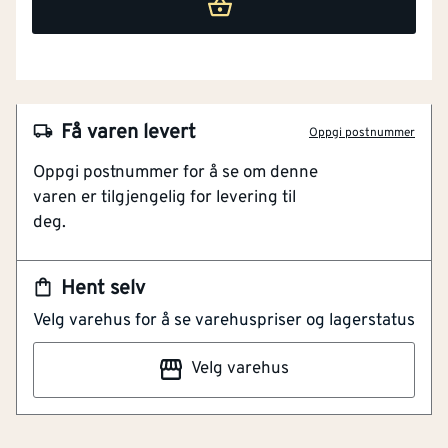
Få varen levert
Oppgi postnummer
Oppgi postnummer for å se om denne
varen er tilgjengelig for levering til
deg.
Hent selv
NOBB
28749620
Velg varehus for å se varehuspriser og lagerstatus
Artikkelnummer
101128065
Velg varehus
Skap/skuffelås 5002 plast hvit sb pk 3 stk.
Barnesikringslås av plast inkludert skruer. Hvit farge.
Inneholder 3 stk. pr. pakke.