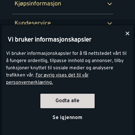
Kjøpsinformasjon
Retur av EE-avfall
Personvern
Kundeservice
Våre kjøkkensentre
Vi bruker informasjonskapsler
Montér
Vi bruker informasjonskapsler for å få nettstedet vårt til
å fungere ordentlig, tilpasse innhold og annonser, tilby
funksjoner knyttet til sosiale medier og analysere
trafikken vår.
For øvrig vises det til vår
personvernerklæring.
Godta alle
Se igjennom
Copyright Montér 2026