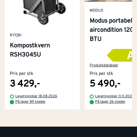
MODUS
Modus portabel
aircondition 120
RYOBI
BTU
Kompostkvern
RSH3045U
Kontakt oss
Om Montér
Produktdatablad
Pris per stk
Pris per stk
Kjøpsbetingelser
Tjenester
Byggevarehus og åpningstider
3 429,-
5 490,-
Betaling
Montér Klubb
Leveringsklar 18.08.2026
Leveringsklar 11.11.2026
Prismatch
På lager 89 steder
På lager 26 steder
Netthandel
Medlemsavtaler
100% fornøydgaranti
Retur- og angrerettsskjema
Montér Bedrift
Ledige stillinger