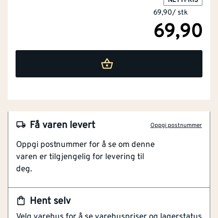
NETTPRIS
69,90
/
stk
69,90
Få varen levert
Oppgi postnummer
NOBB
27614007
Oppgi postnummer for å se om denne
Artikkelnummer
101215745
varen er tilgjengelig for levering til
deg.
Produsert av stål
Festeplate 58x24 mm
Hjul Ø40 mm av hardplast
Hent selv
Veiledende maksbelastning 40 kg
Velg varehus for å se varehuspriser og lagerstatus