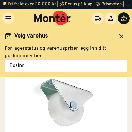
🚚 Fri frakt over 20 000 kr | 💰 Bonus på kjøp | 🤝 Prismatch | ⭐ 100% fornøyd garanti | 🏪 140 byggevarehus
Velg varehus
For lagerstatus og varehuspriser legg inn ditt
Jernvare
Oppheng, lukkere og kroker
postnummer her
Postnr