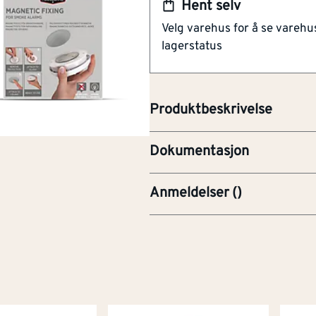
Hent selv
før montering. Når platene er ri
håndterbar festemetode som ko
Velg varehus for å se varehu
tilgjengelighet. Housegard SA5
lagerstatus
diskret og plassbesparende løsn
Deler av teksten er KI-generer
Produktbeskrivelse
BRO-Brosjyre
Dokumentasjon
Anmeldelser
(
)