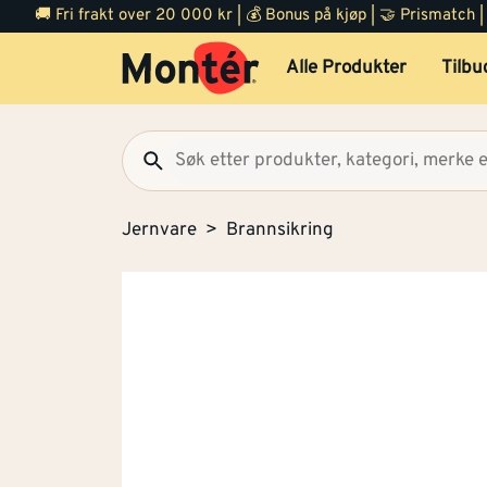
🚚 Fri frakt over 20 000 kr | 💰 Bonus på kjøp | 🤝 Prismatch
Alle Produkter
Tilbu
Jernvare
Brannsikring