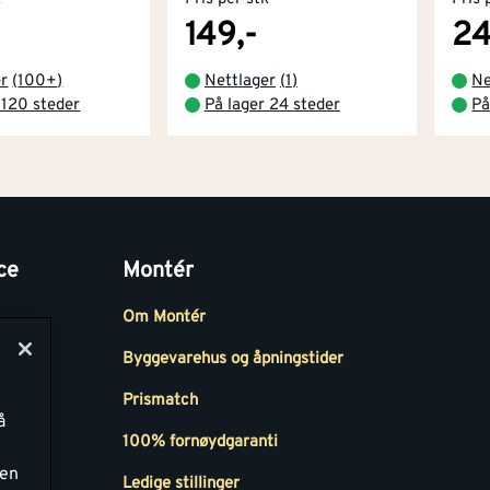
149,-
24
er
(
100+
)
Nettlager
(
1
)
Ne
 120 steder
På lager 24 steder
På
ce
Montér
Om Montér
Byggevarehus og åpningstider
Prismatch
å
r
100% fornøydgaranti
ken
Ledige stillinger