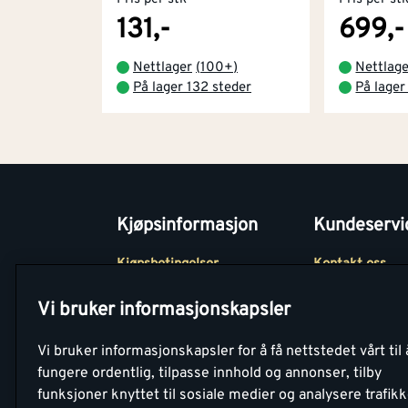
131,-
699,-
Nettlager
(
100+
)
Nettlag
På lager 132 steder
På lager
Kjøpsinformasjon
Kundeservi
Kjøpsbetingelser
Kontakt oss
Betaling
Tjenester
Vi bruker informasjonskapsler
Netthandel
Montér Klubb
Vi bruker informasjonskapsler for å få nettstedet vårt til 
Retur- og
Medlemsavtale
fungere ordentlig, tilpasse innhold og annonser, tilby
angrerettsskjema
funksjoner knyttet til sosiale medier og analysere trafik
Montér Bedrift