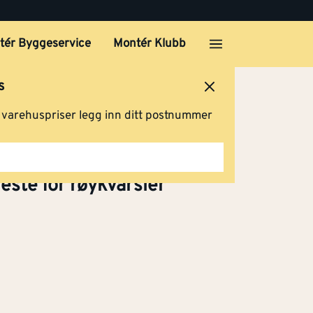
tér Byggeservice
Montér Klubb
s
ersted
Logg inn
Handlevogn
g varehuspriser legg inn ditt postnummer
ste for røykvarsler
kvarsler SA560S er en enkel og diskret
sler i tak uten boring, skruer eller
to magnetplater med kraftig dobbeltsidig
res i taket og den andre på
es sammen, får du en stabil innfesting
ta ned varsleren ved kontroll, rengjøring