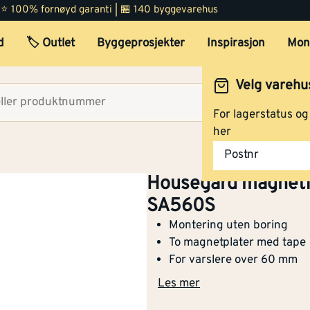
 | ⭐ 100% fornøyd garanti | 🏪 140 byggevarehus
NOBB
57171520
d
🏷️ Outlet
Byggeprosjekter
Inspirasjon
Mon
Artikkelnummer
101281535
Velg varehu
Montering uten boring
Velg lag
To magnetplater med tape
For lagerstatus o
For varslere over 60 mm
her
Diskret hvit lavprofil
Postnr
Enkel av- og påkobling
Housegard magnetfe
Housegard magnetfeste for røy
SA560S
løsning for montering av røykvar
Montering uten boring
synlige hull. Festet består av 
To magnetplater med tape
tape, der den ene platen monte
For varslere over 60 mm
røykvarsleren. Når platene kobl
som samtidig gjør det enkelt å 
Les mer
eller batteribytte.