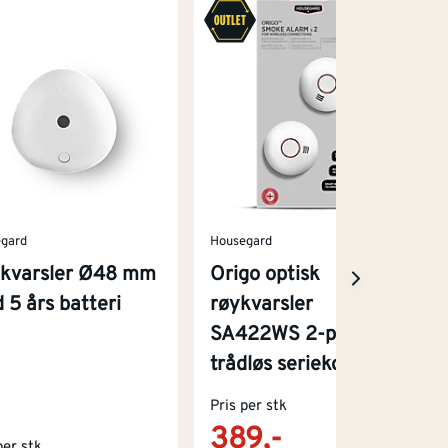
gard
Housegard
kvarsler Ø48 mm
Origo optisk
 5 års batteri
røykvarsler
SA422WS 2-pak med
trådløs seriekobling
Pris per stk
389,-
per stk