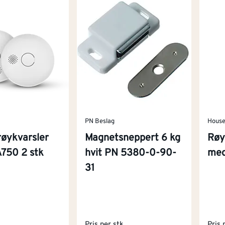
PN Beslag
House
røykvarsler
Magnetsneppert 6 kg
Røy
750 2 stk
hvit PN 5380-0-90-
med
31
k
Pris per stk
Pris 