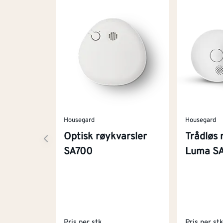
Housegard
Housegard
Optisk røykvarsler
Trådløs 
SA700
Luma SA
Pris per stk
Pris per st