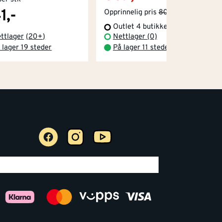
1,-
Opprinnelig pris
808,-
Outlet 4 butikker
ttlager
(
20+
)
Nettlager (0)
 lager 19 steder
På lager 11 steder