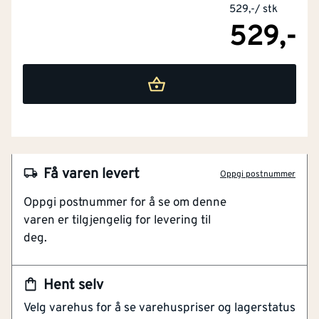
529,-
/
stk
529,-
NOBB
55106236
Artikkelnummer
101375511
Beskytter tilhengeren
Galvanisert stålkonstruksjon
Til de fleste kulekoblinger
Få varen levert
Oppgi postnummer
Med diskuslås og nøkler
Oppgi postnummer for å se om denne
Gir ekstra trygghet
varen er tilgjengelig for levering til
deg.
En universell tilhengerlås som er spesielt utviklet for å
beskytte tilhengere mot uønskede tyverier. Med en
diskuslås og nøkler, er denne låsen enkel å installere
Hent selv
og bruke. Låsen er laget av galvanisert stål, noe som
Velg varehus for å se varehuspriser og lagerstatus
gjør den ekstra slitesterk og motstandsdyktig mot