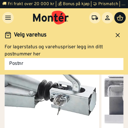
🚚 Fri frakt over 20 000 kr | 💰 Bonus på kjøp | 🤝 Prismatch | ⭐ 100% fornøyd garanti | 🏪 140 byggevarehus
Velg varehus
For lagerstatus og varehuspriser legg inn ditt
Jernvare
Bil og båtutstyr
Tilhenger
postnummer her
Postnr