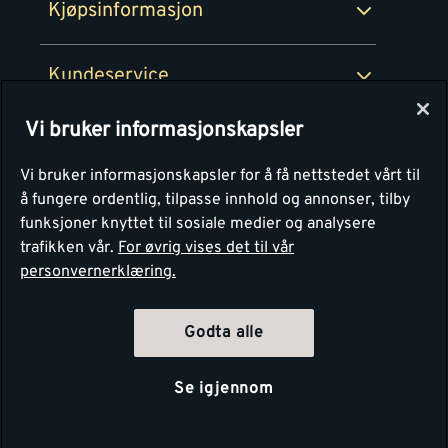
Kjøpsinformasjon
Retur av EE-avfall
Personvern
Kundeservice
Våre kjøkkensentre
Vi bruker informasjonskapsler
Montér
Vi bruker informasjonskapsler for å få nettstedet vårt til
å fungere ordentlig, tilpasse innhold og annonser, tilby
funksjoner knyttet til sosiale medier og analysere
trafikken vår.
For øvrig vises det til vår
personvernerklæring.
Godta alle
Se igjennom
Copyright Montér 2026