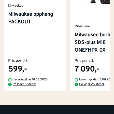
Milwaukee
Milwaukee oppheng
PACKOUT
Milwaukee
Milwaukee borh
SDS-plus M18
Kontakt oss
ONEFHPX-0X
Om Montér
Pris per stk
Pris per stk
Kjøpsbetingelser
Tjenester
Byggevarehus og åpningstider
599,-
7 090,-
Betaling
Montér Klubb
Leveringsklar 18.08.2026
Leveringsklar 18.08.202
Prismatch
På lager 5 steder
På lager 25 steder
Netthandel
Medlemsavtaler
100% fornøydgaranti
Retur- og angrerettsskjema
Montér Bedrift
Ledige stillinger