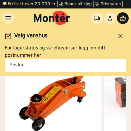
🚚 Fri frakt over 20 000 kr | 💰 Bonus på kjøp | 🤝 Prismatch | ⭐ 100% fornøyd garanti | 🏪 140 byggevarehus
Velg varehus
For lagerstatus og varehuspriser legg inn ditt
Jernvare
Bil og båtutstyr
Bilutstyr
postnummer her
Postnr