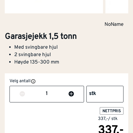
NoName
Garasjejekk 1,5 tonn
Med svingbare hjul
2 svingbare hjul
Høyde 135-300 mm
Velg antall
Antall
stk
NETTPRIS
337,-
/
stk
337,-