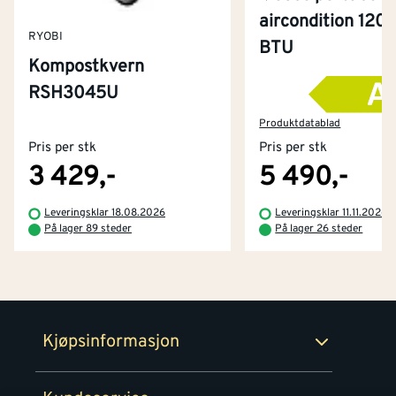
aircondition 120
RYOBI
BTU
Kompostkvern
RSH3045U
Kontakt oss
Om Montér
Produktdatablad
Pris per stk
Pris per stk
Kjøpsbetingelser
Tjenester
Byggevarehus og åpningstider
3 429,-
5 490,-
Betaling
Montér Klubb
Leveringsklar 18.08.2026
Leveringsklar 11.11.2026
Prismatch
På lager 89 steder
På lager 26 steder
Netthandel
Medlemsavtaler
100% fornøydgaranti
Retur- og angrerettsskjema
Montér Bedrift
Ledige stillinger
Kjøpsinformasjon
Retur av EE-avfall
Personvern