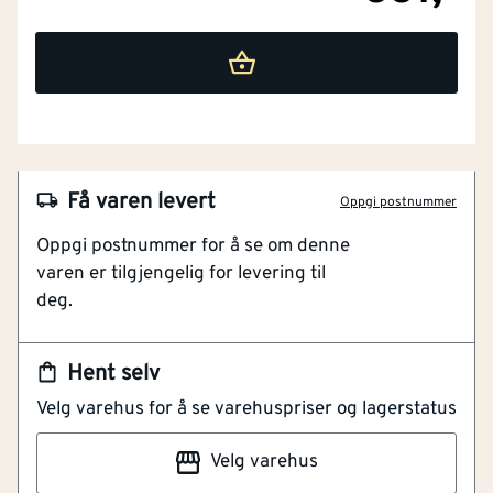
NOBB
56857265
Få varen levert
Oppgi postnummer
Artikkelnummer
101263466
Oppgi postnummer for å se om denne
Med svingbare hjul
varen er tilgjengelig for levering til
2 svingbare hjul
deg.
Høyde 135-300 mm
Praktisk jekk med en løftekapasitet på 1,5 tonn.
Hent selv
Garasjejekken er fin å bruke i de tilfeller man trenger å
Velg varehus for å se varehuspriser og lagerstatus
løfte bilen opp fra bakken, som ved hjulskift. Jekken
flyttes enkelt rundt og ved hjelp av de to svingbare
Velg varehus
hjulene er det lett å plassere den riktig under bilen.