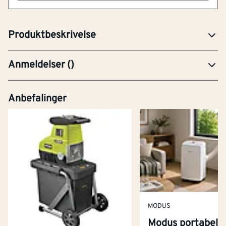
Løftehøyde fra 135-300 mm. Kommer med praktisk
bærehåndtak. Vekt 7 kg.
Produktbeskrivelse
Anmeldelser
(
)
Anbefalinger
MODUS
Modus portabel