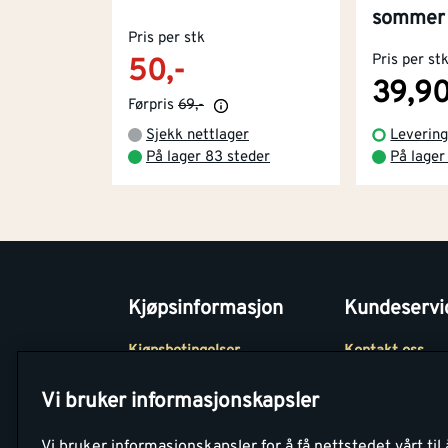
sommer 3
Pris per stk
Pris per st
50,-
39,9
Førpris
69,-
Sjekk nettlager
Levering
På lager 83 steder
På lager
Kjøpsinformasjon
Kundeservi
Kjøpsbetingelser
Kontakt oss
Betaling
Tjenester
Vi bruker informasjonskapsler
Netthandel
Montér Klubb
Vi bruker informasjonskapsler for å få nettstedet vårt til 