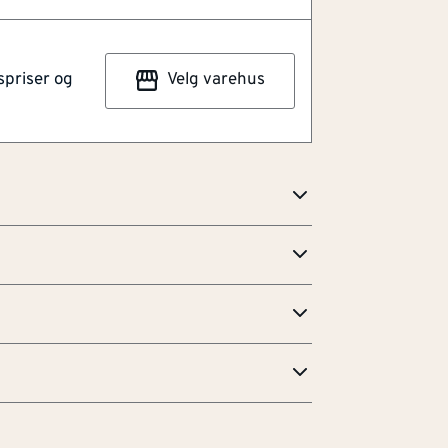
ktiv måte. Kombinasjonen av
kuldeangivelse og 3-liters format gjør
e hjemmebruk og profesjonelle brukere som
spriser og
Velg varehus
delig spylervæske til sesongen. Deler av
an forekomme
 væske og damp.
VAESKE -15.pdf