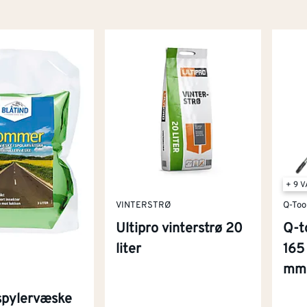
+ 9 
VINTERSTRØ
Q-Too
Ultipro vinterstrø 20
Q-t
liter
165
mm
 spylervæske