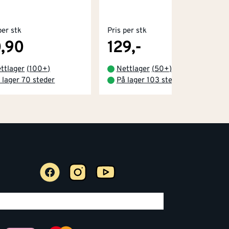
per stk
Pris per stk
,90
129,-
ttlager
(
100+
)
Nettlager
(
50+
)
 lager 70 steder
På lager 103 steder