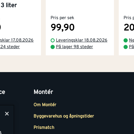
 liter
k
Pris per sek
Pris 
0
99,90
20
sklar 17.08.2026
Leveringsklar 18.08.2026
Ne
 24 steder
På lager 98 steder
På
ce
Montér
Om Montér
Byggevarehus og åpningstider
Prismatch
å