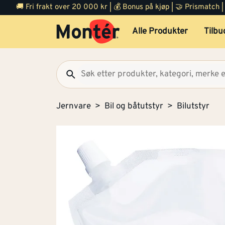
🚚 Fri frakt over 20 000 kr | 💰 Bonus på kjøp | 🤝 Prismatch
Alle Produkter
Tilbu
Jernvare
Bil og båtutstyr
Bilutstyr