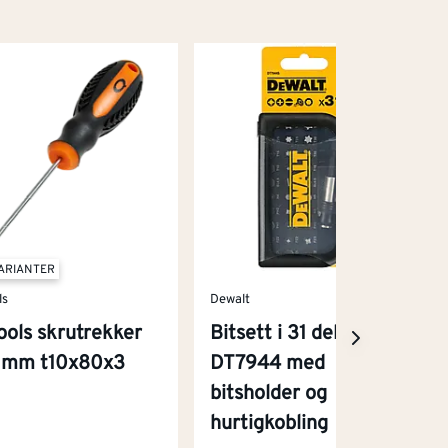
VARIANTER
ls
Dewalt
ools skrutrekker
Bitsett i 31 deler,
 mm t10x80x3
DT7944 med
bitsholder og
hurtigkobling