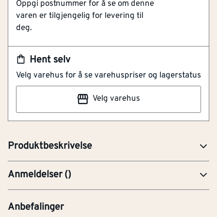
Oppgi postnummer for å se om denne
sesongen. Ingen skraping, sliping og pussing. Bredt
varen er tilgjengelig for levering til
utvalg med klare, fine farger. Godt egnet for både
deg.
motorbåter og seilbåter.
H226 - Brannfarlig væske og damp.
H317 - Kan utløse en allergisk hudreaksjon.
Hent selv
H335 - Kan forårsake irritasjon av
Velg varehus for å se varehuspriser og lagerstatus
luftveiene.
H336 - Kan forårsake døsighet eller
Velg varehus
svimmelhet.
H410 - Meget giftig, med langtidsvirkning,
for liv i vann.
Produktbeskrivelse
Anmeldelser
(
)
Anbefalinger