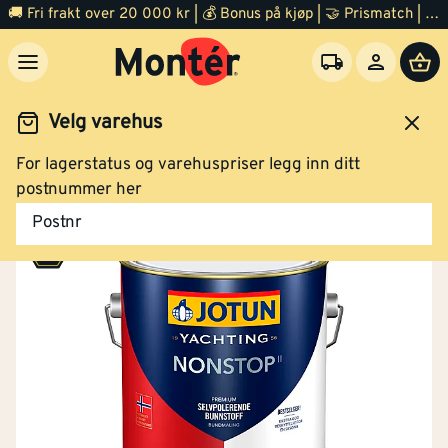
🚚 Fri frakt over 20 000 kr | 💰 Bonus på kjøp | 🤝 Prismatch | ⭐ 100% fornøyd garanti | 🏪 140 byggevarehus
Velg varehus
For lagerstatus og varehuspriser legg inn ditt
Jernvare
Bil og båtutstyr
Båtutstyr
postnummer her
Postnr