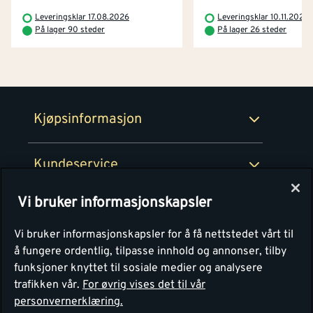
Betaling
Montér Klubb
Leveringsklar 17.08.2026
Leveringsklar 10.11.2026
Prismatch
På lager 90 steder
På lager 26 steder
Netthandel
Medlemsavtaler
100% fornøydgaranti
Retur- og angrerettsskjema
Montér Bedrift
Ledige stillinger
Kjøpsinformasjon
Retur av EE-avfall
Personvern
Kundeservice
Våre kjøkkensentre
Vi bruker informasjonskapsler
Montér
Vi bruker informasjonskapsler for å få nettstedet vårt til
å fungere ordentlig, tilpasse innhold og annonser, tilby
funksjoner knyttet til sosiale medier og analysere
trafikken vår.
For øvrig vises det til vår
personvernerklæring.