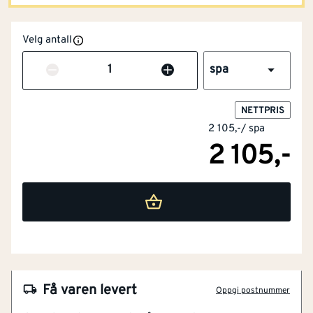
Velg antall
Antall
spa
NETTPRIS
NOBB
49781226
2 105,-
/
spa
2 105,-
Artikkelnummer
101373882
Unik beskyttelse for én sesong
Unik effekt mot begroing gjennom sesongen
Unik selvpolerende formulering
Klare farger
For motorbåter og seilbåter
Nonstop ii grey 2.5l . Effektivt selvpolerende
Få varen levert
Oppgi postnummer
bunnstoff. Unik effekt mot begroing gjennom hele