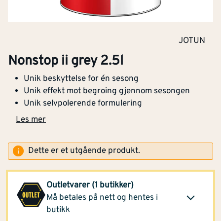
JOTUN
Nonstop ii grey 2.5l
Unik beskyttelse for én sesong
Unik effekt mot begroing gjennom sesongen
Unik selvpolerende formulering
Les mer
Dette er et utgående produkt.
Montér Svelvik
(4 spa)
909,-
Outletvarer (1 butikker)
Opprinnelig pris
Klikk og hent
Må betales på nett og hentes i
2 105,-
butikk