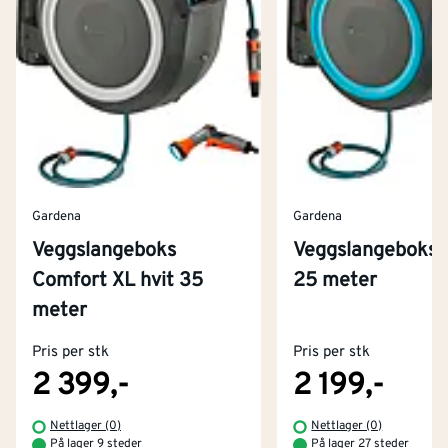
Gardena
Gardena
Veggslangeboks
Veggslangeboks t
Comfort XL hvit 35
25 meter
Kontakt oss
meter
Om Montér
Pris per stk
Pris per stk
Kjøpsbetingelser
Tjenester
Byggevarehus og åpningstider
2 399,-
2 199,-
Betaling
Montér Klubb
Nettlager (0)
Nettlager (0)
Prismatch
På lager 9 steder
På lager 27 steder