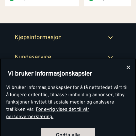
Netthandel
Medlemsavtaler
100% fornøydgaranti
Retur- og angrerettsskjema
Montér Bedrift
Ledige stillinger
Kjøpsinformasjon
Retur av EE-avfall
Personvern
Kundeservice
Våre kjøkkensentre
Vi bruker informasjonskapsler
Montér
Vi bruker informasjonskapsler for å få nettstedet vårt til
å fungere ordentlig, tilpasse innhold og annonser, tilby
funksjoner knyttet til sosiale medier og analysere
trafikken vår.
For øvrig vises det til vår
personvernerklæring.
Godta alle