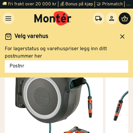
🚚 Fri frakt over 20 000 kr | 💰 Bonus på kjøp | 🤝 Prismatch | ⭐ 100% fornøyd garanti | 🏪 140 byggevarehus
Velg varehus
For lagerstatus og varehuspriser legg inn ditt
Hage
Vanning
Veggslangeboks
postnummer her
Postnr