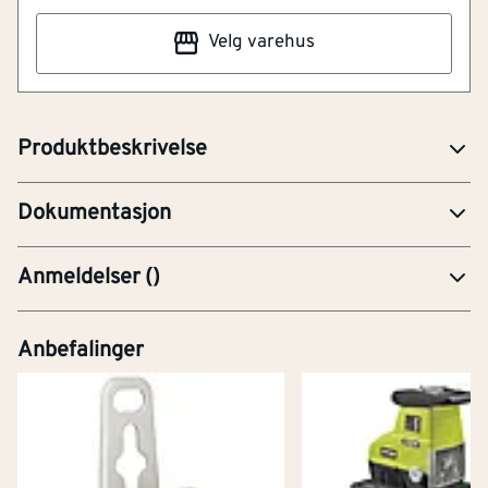
Samle alt på ett sted
Velg varehus
Kompakt og plassbesparende slangeholder med plass
til å henge opp originale GARDENA systemdeler.
Produktbeskrivelse
PRE-Produktdatablad
Dokumentasjon
Anmeldelser
(
)
Anbefalinger