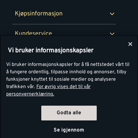
Retur- og angrerettsskjema
Montér Bedrift
Ledige stillinger
Kjøpsinformasjon
Retur av EE-avfall
Personvern
Kundeservice
Våre kjøkkensentre
Vi bruker informasjonskapsler
Montér
Vi bruker informasjonskapsler for å få nettstedet vårt til
å fungere ordentlig, tilpasse innhold og annonser, tilby
funksjoner knyttet til sosiale medier og analysere
trafikken vår.
For øvrig vises det til vår
personvernerklæring.
Godta alle
Se igjennom