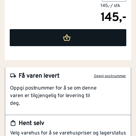
145,-
/
stk
145,-
Få varen levert
Oppgi postnummer
NOBB
47258400
Oppgi postnummer for å se om denne
varen er tilgjengelig for levering til
Artikkelnummer
101163203
deg.
GARDENA veggbrakett for oppbevaring
hageslange på vegg
Hent selv
Frostsikret materiale
Velg varehus for å se varehuspriser og lagerstatus
Kompakt og plassbesparende oppbevaring