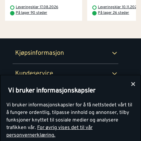
Betaling
Montér Klubb
Leveringsklar 17.08.2026
Leveringsklar 10.11.2026
Prismatch
På lager 90 steder
På lager 26 steder
Netthandel
Medlemsavtaler
100% fornøydgaranti
Retur- og angrerettsskjema
Montér Bedrift
Ledige stillinger
Kjøpsinformasjon
Retur av EE-avfall
Personvern
Kundeservice
Våre kjøkkensentre
Vi bruker informasjonskapsler
Montér
Vi bruker informasjonskapsler for å få nettstedet vårt til
å fungere ordentlig, tilpasse innhold og annonser, tilby
funksjoner knyttet til sosiale medier og analysere
trafikken vår.
For øvrig vises det til vår
personvernerklæring.