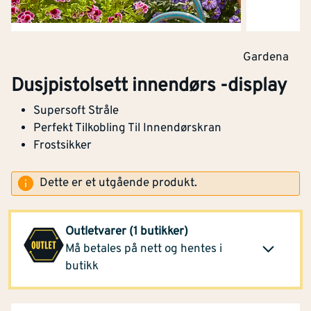
Gardena
Dusjpistolsett innendørs -display
Supersoft Stråle
Perfekt Tilkobling Til Innendørskran
Frostsikker
Dette er et utgående produkt.
Montér Etne
(3 stk)
277,-
Outletvarer (1 butikker)
Opprinnelig pris
439,-
Må betales på nett og hentes i
Klikk og hent
butikk