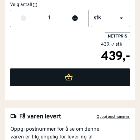
Velg antall
Antall
stk
NETTPRIS
439,-
/
stk
439,-
NOBB
60011360
Få varen levert
Oppgi postnummer
Artikkelnummer
101405976
Oppgi postnummer for å se om denne
varen er tilgjengelig for levering til
Supersoft Stråle