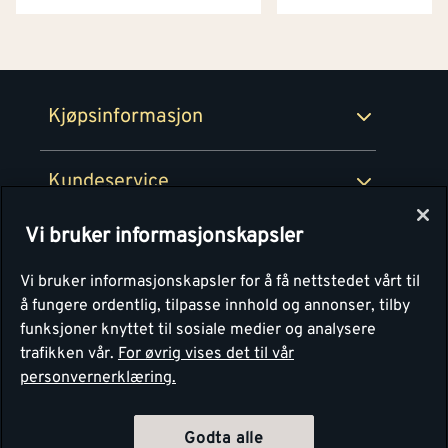
Netthandel
Medlemsavtaler
100% fornøydgaranti
Retur- og angrerettsskjema
Montér Bedrift
Ledige stillinger
Kjøpsinformasjon
Retur av EE-avfall
Personvern
Kundeservice
Våre kjøkkensentre
Vi bruker informasjonskapsler
Montér
Vi bruker informasjonskapsler for å få nettstedet vårt til
å fungere ordentlig, tilpasse innhold og annonser, tilby
funksjoner knyttet til sosiale medier og analysere
trafikken vår.
For øvrig vises det til vår
personvernerklæring.
Godta alle