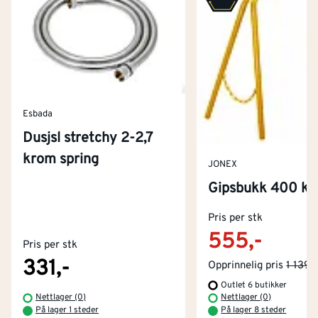
Esbada
Dusjsl stretchy 2-2,7
krom spring
JONEX
Gipsbukk 400 kg
Kontakt oss
Om Montér
Pris per stk
555,-
Pris per stk
Kjøpsbetingelser
Tjenester
Byggevarehus og åpningstider
331,-
Opprinnelig pris
1 139,-
Outlet 6 butikker
Betaling
Montér Klubb
Nettlager (0)
Nettlager (0)
Prismatch
På lager 1 steder
På lager 8 steder