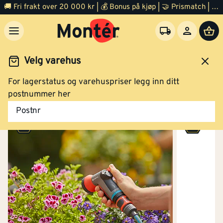
🚚 Fri frakt over 20 000 kr | 💰 Bonus på kjøp | 🤝 Prismatch | ⭐ 100% fornøyd garanti | 🏪 140 byggevarehus
Velg varehus
For lagerstatus og varehuspriser legg inn ditt
Hage
Vanning
Tilbehør
postnummer her
Postnr