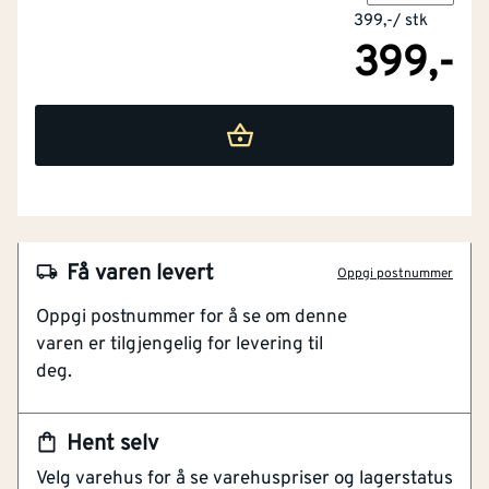
399,-
/
stk
399,-
NOBB
46959825
Artikkelnummer
101161351
Få varen levert
Oppgi postnummer
En lett skuffe for å kaste snøen vekk
Oppgi postnummer for å se om denne
Brukes både som måke og skuffe på alle underlag
varen er tilgjengelig for levering til
Skuffens lave vekt lar deg kaste snøen både høyt
deg.
og langt
Plastblad og aluminiumsskaft
Fleksibelt plastgrep for bedre stabilitet
Hent selv
Velg varehus for å se varehuspriser og lagerstatus
Classic aluminium snøskuffe er en lett snømåke med