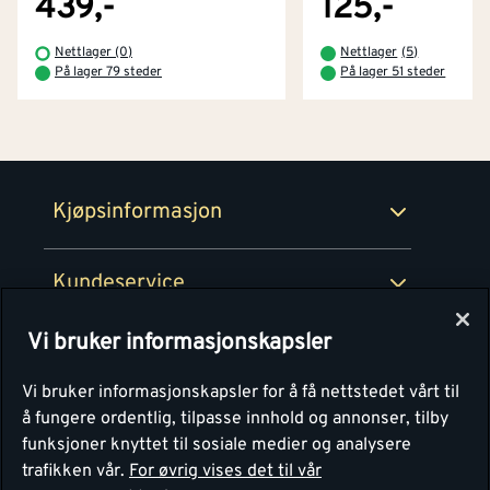
439,-
125,-
Betaling
Montér Klubb
Nettlager (0)
Nettlager
(
5
)
Prismatch
På lager 79 steder
På lager 51 steder
Netthandel
Medlemsavtaler
100% fornøydgaranti
Retur- og angrerettsskjema
Montér Bedrift
Ledige stillinger
Kjøpsinformasjon
Retur av EE-avfall
Personvern
Kundeservice
Våre kjøkkensentre
Vi bruker informasjonskapsler
Montér
Vi bruker informasjonskapsler for å få nettstedet vårt til
å fungere ordentlig, tilpasse innhold og annonser, tilby
funksjoner knyttet til sosiale medier og analysere
trafikken vår.
For øvrig vises det til vår