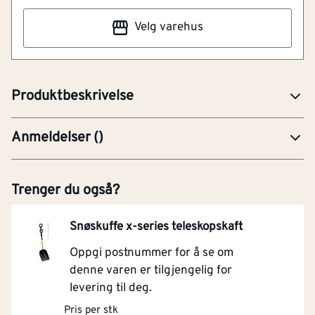
aluminium skaft og blad av plast. Den lette vekten på
Velg varehus
snøskuffen gjør at den er lett å jobbe med og du kan
lett kaste snøen høyt og langt. Det fleksible
plastgrepet gir en god stabilitet.
Produktbeskrivelse
Anmeldelser
(
)
Trenger du også?
Snøskuffe x-series teleskopskaft
Oppgi postnummer for å se om
denne varen er tilgjengelig for
levering til deg.
Pris per stk