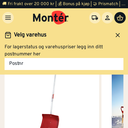
🚚 Fri frakt over 20 000 kr | 💰 Bonus på kjøp | 🤝 Prismatch | ⭐ 100% fornøyd garanti | 🏪 140 byggevarehus
Velg varehus
For lagerstatus og varehuspriser legg inn ditt
Hage
Snørydding
Snøredskap
postnummer her
Postnr