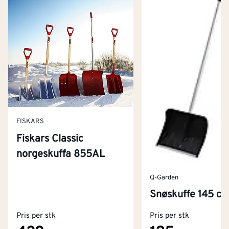
FISKARS
Fiskars Classic
norgeskuffa 855AL
Q-Garden
Kontakt oss
Snøskuffe 145 c
Om Montér
Pris per stk
Pris per stk
Kjøpsbetingelser
Tjenester
Byggevarehus og åpningstider