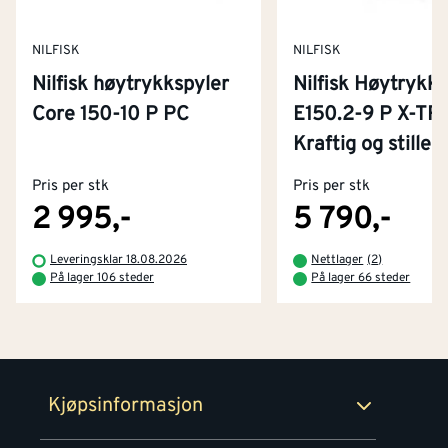
NILFISK
NILFISK
Nilfisk høytrykkspyler
Nilfisk Høytrykks
Core 150-10 P PC
E150.2-9 P X-TR
Kontakt oss
Kraftig og stille
Om Montér
Pris per stk
Pris per stk
Kjøpsbetingelser
Tjenester
Byggevarehus og åpningstider
2 995,-
5 790,-
Betaling
Montér Klubb
Leveringsklar 18.08.2026
Nettlager
(
2
)
Prismatch
På lager 106 steder
På lager 66 steder
Netthandel
Medlemsavtaler
100% fornøydgaranti
Retur- og angrerettsskjema
Montér Bedrift
Ledige stillinger
Kjøpsinformasjon
Retur av EE-avfall
Personvern