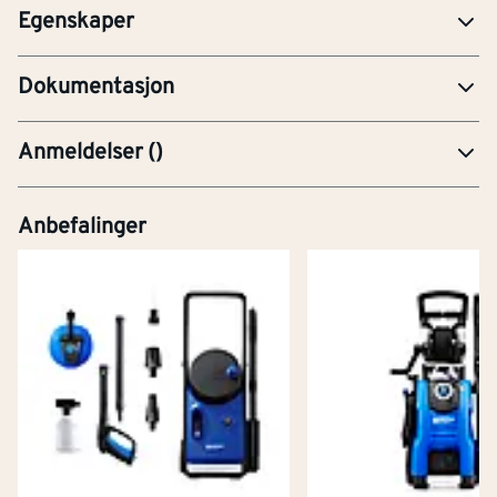
Egenskaper
FDV-Forvaltning, drift og vedlikehold
Dokumentasjon
Anmeldelser
(
)
Anbefalinger