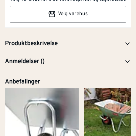
Produktet leveres umontert, og den oversiktlige
Velg varehus
konstruksjonen gjør monteringen enkel med standard
festemidler. Deler av teksten er KI-generert. Feil kan
forekomme
Produktbeskrivelse
Anmeldelser
(
)
Anbefalinger