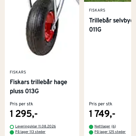
FISKARS
Trillebår selvbyg
011G
FISKARS
Fiskars trillebår hage
Kontakt oss
pluss 013G
Om Montér
Pris per stk
Pris per stk
Kjøpsbetingelser
Tjenester
Byggevarehus og åpningstider
1 295,-
1 749,-
Betaling
Montér Klubb
Leveringsklar 11.08.2026
Nettlager
(
6
)
Prismatch
På lager 113 steder
På lager 125 steder