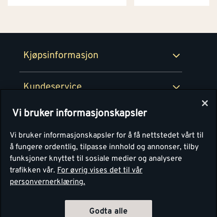
Netthandel
Medlemsavtaler
100% fornøydgaranti
Retur- og angrerettsskjema
Montér Bedrift
Ledige stillinger
Kjøpsinformasjon
Retur av EE-avfall
Personvern
Kundeservice
Våre kjøkkensentre
Vi bruker informasjonskapsler
Montér
Vi bruker informasjonskapsler for å få nettstedet vårt til
å fungere ordentlig, tilpasse innhold og annonser, tilby
funksjoner knyttet til sosiale medier og analysere
trafikken vår.
For øvrig vises det til vår
personvernerklæring.
Godta alle