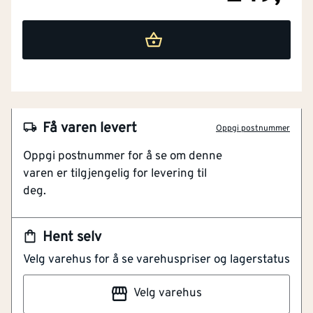
Få varen levert
Oppgi postnummer
NOBB
54516904
Oppgi postnummer for å se om denne
varen er tilgjengelig for levering til
Artikkelnummer
101405992
deg.
Gjør Jobben Enklere Og Presis
Tilpasset Classiccut Li Og Comforcut Li
Hent selv
Enkel Og Rask Montering
Velg varehus for å se varehuspriser og lagerstatus
GARDENA HJULSETT TIL CLASSICCUT LI OG
Velg varehus
COMFORTCUT LI er tilpasset de nyeste modellene av