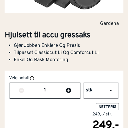
Gardena
Hjulsett til accu gressaks
Gjør Jobben Enklere Og Presis
Tilpasset Classiccut Li Og Comforcut Li
Enkel Og Rask Montering
Velg antall
Antall
stk
NETTPRIS
249,-
/
stk
249,-