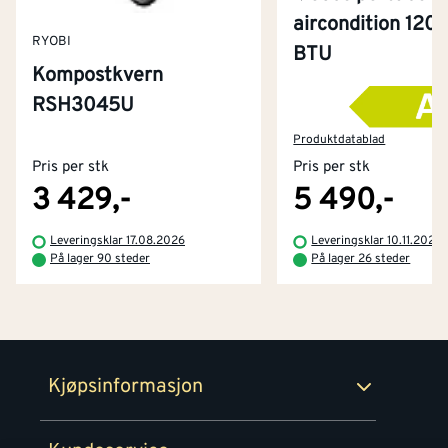
aircondition 120
RYOBI
BTU
Kompostkvern
RSH3045U
Kontakt oss
Om Montér
Produktdatablad
Pris per stk
Pris per stk
Kjøpsbetingelser
Tjenester
Byggevarehus og åpningstider
3 429,-
5 490,-
Betaling
Montér Klubb
Leveringsklar 17.08.2026
Leveringsklar 10.11.2026
Prismatch
På lager 90 steder
På lager 26 steder
Netthandel
Medlemsavtaler
100% fornøydgaranti
Retur- og angrerettsskjema
Montér Bedrift
Ledige stillinger
Kjøpsinformasjon
Retur av EE-avfall
Personvern