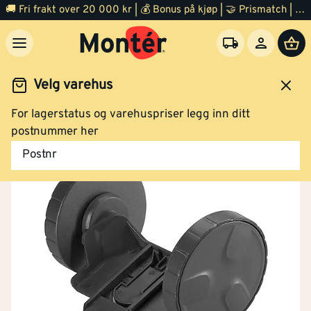
🚚 Fri frakt over 20 000 kr | 💰 Bonus på kjøp | 🤝 Prismatch | ⭐ 100% fornøyd garanti | 🏪 140 byggevarehus
Velg varehus
For lagerstatus og varehuspriser legg inn ditt
Hage
Hageredskap og verktøy
Småredskap
postnummer her
Postnr