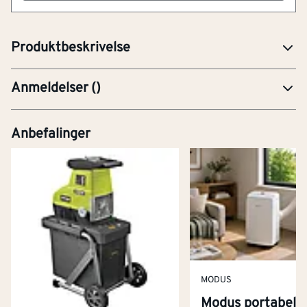
Accu ClassicCut Li og ComfortCut Li. Et godt
hjelpemiddel for å klippe gresset jevnt i plenkanter.
Produktbeskrivelse
Anmeldelser
(
)
Anbefalinger
MODUS
Modus portabel