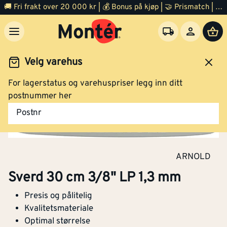
🚚 Fri frakt over 20 000 kr | 💰 Bonus på kjøp | 🤝 Prismatch | ⭐ 100% fornøyd garanti | 🏪 140 byggevarehus
Velg varehus
For lagerstatus og varehuspriser legg inn ditt
Hage
Hageredskap og verktøy
Motorsag
Tilbehør
postnummer her
Postnr
ARNOLD
Sverd 30 cm 3/8" LP 1,3 mm
Presis og pålitelig
Kvalitetsmateriale
Optimal størrelse