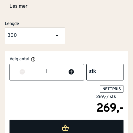
Les mer
Lengde
300
Velg antall
Antall
stk
NETTPRIS
269,-
/
stk
269,-